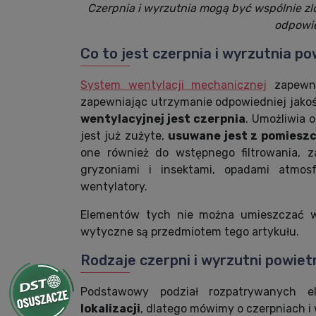
Czerpnia i wyrzutnia mogą być wspólnie
zl
odpowie
Co to jest czerpnia i wyrzutnia p
System wentylacji mechanicznej
zapewni
zapewniając utrzymanie odpowiedniej jakoś
wentylacyjnej jest czerpnia
. Umożliwia o
jest już zużyte,
usuwane jest z pomiesz
one również do wstępnego filtrowania, za
gryzoniami i insektami, opadami atmos
wentylatory.
Elementów tych nie można umieszczać w 
wytyczne są przedmiotem tego artykułu.
Rodzaje czerpni i wyrzutni powiet
Podstawowy podział rozpatrywanych e
lokalizacji
, dlatego mówimy o czerpniach i