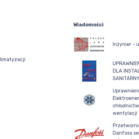
Wiadomości
Inżynier - 
limatyzacji
UPRAWNIE
DLA INST
SANITARNY
Uprawnien
Elektroene
chłodnictwa
wentylacji
Przetworni
Danfoss se