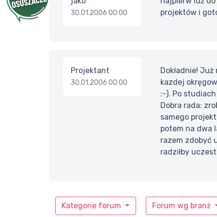
jako
najpierw idź do
projektów i go
30.01.2006 00:00
Projektant
Dokładnie! Już
kazdej okręgow
30.01.2006 00:00
:-). Po studiac
Dobra rada: zro
samego projekto
potem na dwa l
razem zdobyć u
radziłby uczes
Kategorie forum
Forum wg branż