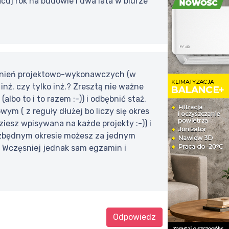
acuj rok na budowie i dwa lata w biurze
awnień projektowo-wykonawczych (w
ż. czy tylko inż.? Zresztą nie ważne
lbo to i to razem :-)) i odbębnić staż.
wym ( z reguły dłużej bo liczy się okres
iesz wpisywana na każde projekty :-)) i
ezbędnym okresie możesz za jednym
 Wczęsniej jednak sam egzamin i
Odpowiedz