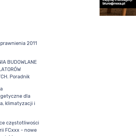
uprawnienia 2011
NIA BUDOWLANE
ALATORÓW
CH. Poradnik
ia
rgetyczne dla
, klimatyzacji i
ce częstotliwości
rii FCxxx - nowe