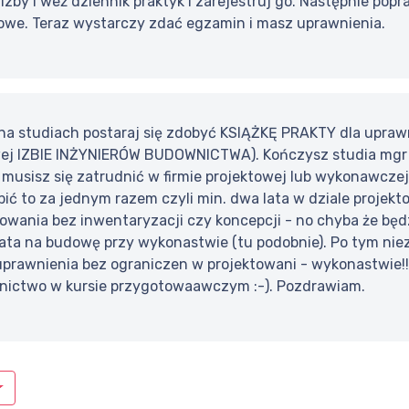
 izby i weź dziennik praktyk i zarejestruj go. Następnie popr
towe. Teraz wystarczy zdać egzamin i masz uprawnienia.
 na studiach postaraj się zdobyć KSIĄŻKĘ PRAKTY dla upr
ej IZBIE INŻYNIERÓW BUDOWNICTWA). Kończysz studia mgr in
h musisz się zatrudnić w firmie projektowej lub wykonawczej (a
bić to za jednym razem czyli min. dwa lata w dziale projekto
wania bez inwentaryzacji czy koncepcji - no chyba że będz
ata na budowę przy wykonastwie (tu podobnie). Po tym ni
prawnienia bez ograniczen w projektowani - wykonastwie!!
tnictwo w kursie przygotowaawczym :-). Pozdrawiam.