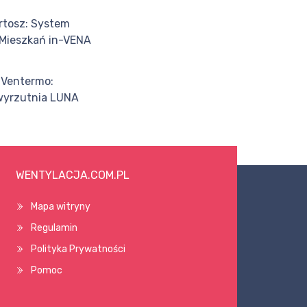
tosz: System
 Mieszkań in-VENA
 Ventermo:
 wyrzutnia LUNA
WENTYLACJA.COM.PL
Mapa witryny
Regulamin
Polityka Prywatności
Pomoc