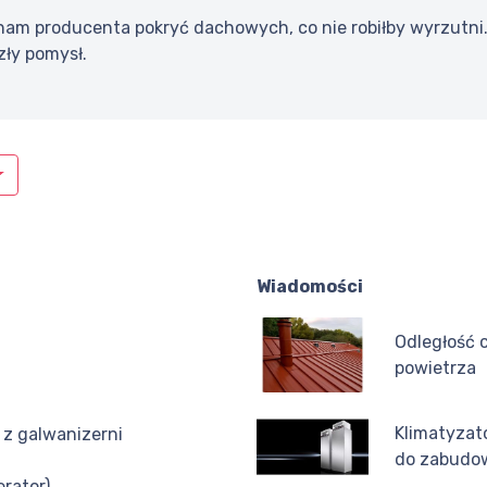
znam producenta pokryć dachowych, co nie robiłby wyrzutni.
ły pomysł.
Wiadomości
Odległość 
powietrza
Klimatyzato
z galwanizerni
do zabudo
rator)