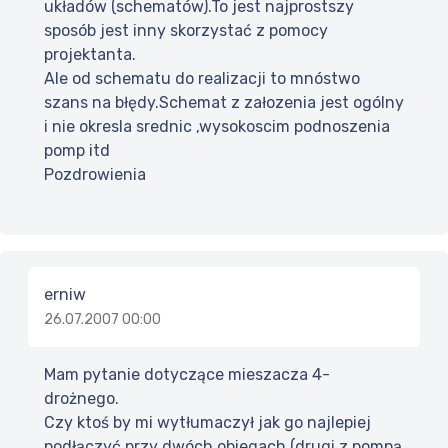
układów (schematów).To jest najprostszy
sposób jest inny skorzystać z pomocy
projektanta.
Ale od schematu do realizacji to mnóstwo
szans na błędy.Schemat z załozenia jest ogólny
i nie okresla srednic ,wysokoscim podnoszenia
pomp itd
Pozdrowienia
erniw
26.07.2007 00:00
Mam pytanie dotyczące mieszacza 4-
drożnego.
Czy ktoś by mi wytłumaczył jak go najlepiej
podłączyć przy dwóch obiegach (drugi z pompą