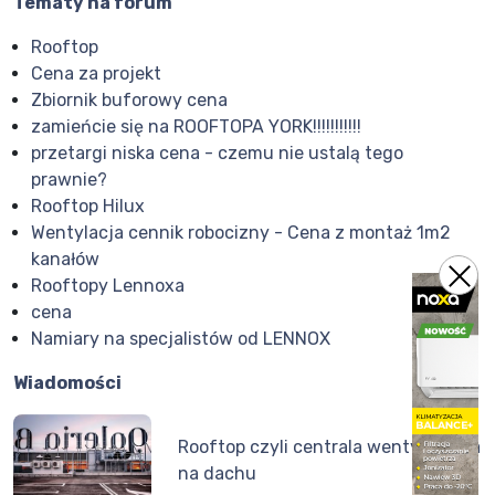
Tematy na forum
Rooftop
Cena za projekt
Zbiornik buforowy cena
zamieńcie się na ROOFTOPA YORK!!!!!!!!!!!
przetargi niska cena - czemu nie ustalą tego
prawnie?
Rooftop Hilux
Wentylacja cennik robocizny - Cena z montaż 1m2
kanałów
Rooftopy Lennoxa
cena
Namiary na specjalistów od LENNOX
Wiadomości
Rooftop czyli centrala wentylacyjna
na dachu