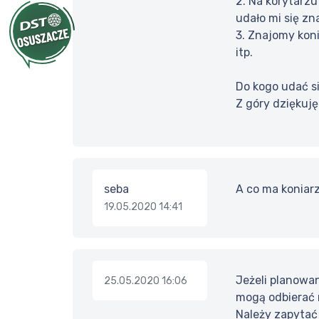
2. Na korytarz
udało mi się z
3. Znajomy kon
itp.
Do kogo udać s
Z góry dziękuję
seba
A co ma koniar
19.05.2020 14:41
Jeżeli planowa
25.05.2020 16:06
mogą odbierać n
Należy zapytać 