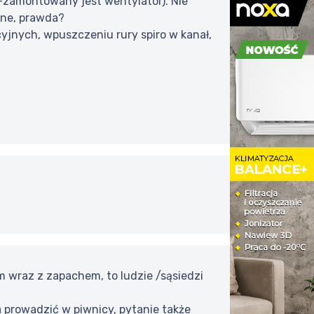
-zamontowany jest wentylator). Nie
ane, prawda?
yjnych, wpuszczeniu rury spiro w kanał,
 wraz z zapachem, to ludzie /sąsiedzi
 prowadzić w piwnicy, pytanie także