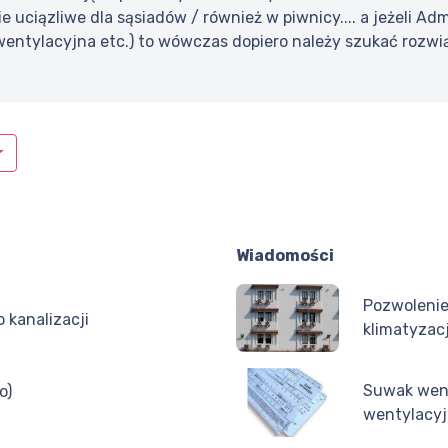
ie uciązliwe dla sąsiadów / również w piwnicy.... a jeżeli 
 wentylacyjna etc.) to wówczas dopiero należy szukać rozw
Wiadomości
Pozwolenie
 kanalizacji
klimatyzacj
Suwak went
o)
wentylacy