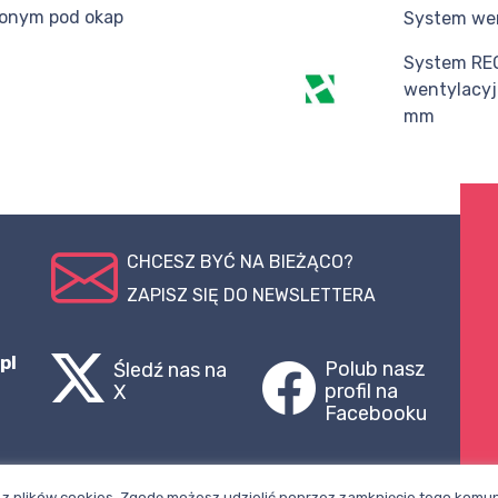
zonym pod okap
System we
System RE
wentylacyj
mm
CHCESZ BYĆ NA BIEŻĄCO?
ZAPISZ SIĘ DO NEWSLETTERA
pl
Polub nasz
Śledź nas na
profil na
X
Facebooku
z plików cookies. Zgodę możesz udzielić poprzez zamknięcie tego komuni