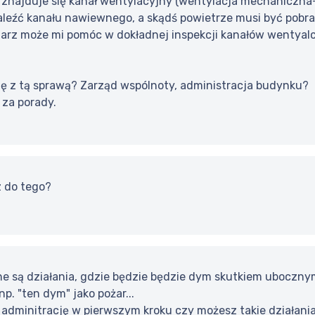
u znajduje się kanał wentylacyjny (wentylacja mechaniczna
naleźć kanału nawiewnego, a skądś powietrze musi być pobr
iarz może mi pomóc w dokładnej inspekcji kanałów wentyalc
ię z tą sprawą? Zarząd wspólnoty, administracja budynku?
 za porady.
z do tego?
ne są działania, gdzie będzie będzie dym skutkiem ubocznym
p. "ten dym" jako pożar...
adminitrację w pierwszym kroku czy możesz takie działania