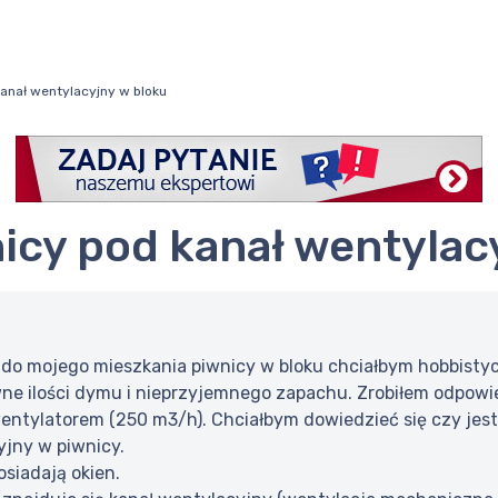
anał wentylacyjny w bloku
nicy pod kanał wentylac
 do mojego mieszkania piwnicy w bloku chciałbym hobbistyc
e ilości dymu i nieprzyjemnego zapachu. Zrobiłem odpowie
ntylatorem (250 m3/h). Chciałbym dowiedzieć się czy jest 
yjny w piwnicy.
osiadają okien.