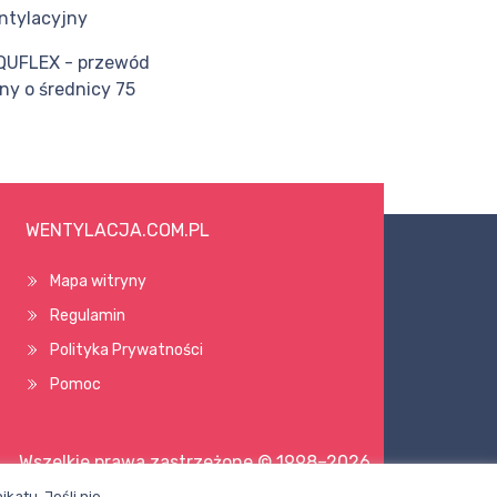
ntylacyjny
QUFLEX - przewód
ny o średnicy 75
WENTYLACJA.COM.PL
Mapa witryny
Regulamin
Polityka Prywatności
Pomoc
Wszelkie prawa zastrzeżone © 1998–2026
katu. Jeśli nie