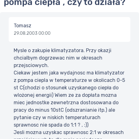
pompa ciepła , czy to działa?
Tomasz
29.08.2003 00:00
Mysle o zakupie klimatyzatora. Przy okazji
chcialbym dogrzewac nim w okresach
przejsciowych.
Ciekaw jestem jaka wydajnosc ma klimatyzator
z pompa ciepla w temperaturze w okolicach 0-5
st C(chodzi o stosunek uzyskanego ciepła do
wlożonej energii) Wiem ze za dopłata mozna
miec jednostke zewnetrzna dostosowana do
pracy do minus 10stC (odszranianie itp.) ale
pytanie czy w niskich temperaturach
sprawnosc nie spada do 1:1 ? , :))
Jesli mozna uzyskac sprawnosc 2:1 w okresach