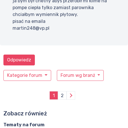
ja bym był chetny abyś przerobił mi klime na
pompe ciepła tylko zamiast parownika
chciałbym wymiennik płytowy.
pisać na emaila
martin248@vp.pl
Odpowiedz
Kategorie forum
Forum wg branż
1
2
Zobacz również
Tematy na forum