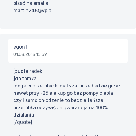
pisać na emaila
martin248@vp.pl
egon1
01.08.2013 15:59
[quote:radek
]do tomka
moge ci przerobic klimatyzator ze bedzie grzał
nawet przy -25 ale kup go bez pompy ciepła
czyli samo chłodzenie to bedzie tańsza
przeróbka oczywiście gwarancja na 100%
dzialania
[/quote]