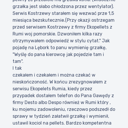
grzałka jest słabo chłodzona przez wentylator).
Serwis Kostrzewy starałem się wezwać prze 1,5
miesiąca bezskutecznie.(Przy okazji ostrzegam
przed serwisem Kostrzewy z firmy Ekopellets z
Rumi woj pomorskie. Dzwoniłem kilka razy
otrzymywałem odpowiedź w stylu cytat." Jak
pojadę na Lębork to panu wymienię grzałkę,
"Wyślę do pana kierowcę jak pojedzie tam i
tam".
I tak
czekałem i czekałem i można czekać w
nieskończoność. W końcu zrezygnowałem z
serwisu Ekopelets Rumia, kiedy przez
przypadek dostałem telefon do Pana Gawędy z
firmy Desto albo Despo również w Rumi który ,
ku mojemu zadowoleniu, rzeczowo podszedł do
sprawy w tydzień załatwił grzałkę i wymienił,
ustawil kociol na pellets. Bardzo kompetentna