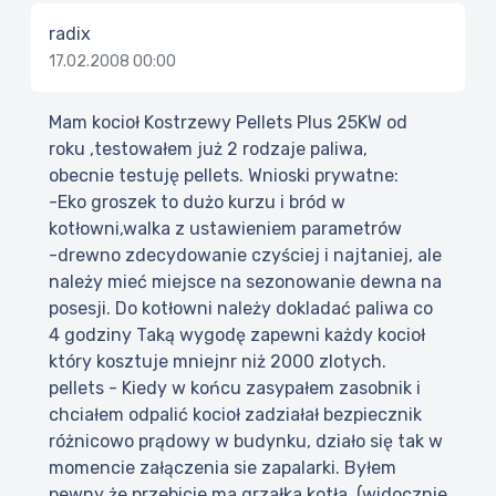
radix
17.02.2008 00:00
Mam kocioł Kostrzewy Pellets Plus 25KW od
roku ,testowałem już 2 rodzaje paliwa,
obecnie testuję pellets. Wnioski prywatne:
-Eko groszek to dużo kurzu i bród w
kotłowni,walka z ustawieniem parametrów
-drewno zdecydowanie czyściej i najtaniej, ale
należy mieć miejsce na sezonowanie dewna na
posesji. Do kotłowni należy dokladać paliwa co
4 godziny Taką wygodę zapewni każdy kocioł
który kosztuje mniejnr niż 2000 zlotych.
pellets - Kiedy w końcu zasypałem zasobnik i
chciałem odpalić kocioł zadziałał bezpiecznik
różnicowo prądowy w budynku, działo się tak w
momencie załączenia sie zapalarki. Byłem
pewny że przebicie ma grzałka kotła. (widocznie