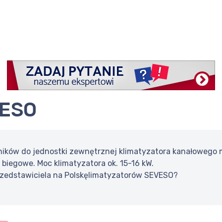
VESO
ników do jednostki zewnętrznej klimatyzatora kanałowego m
 3 biegowe. Moc klimatyzatora ok. 15-16 kW.
rzedstawiciela na Polskęlimatyzatorów SEVESO?