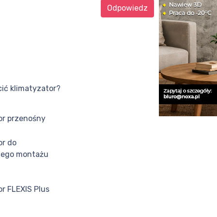
Odpowiedz
cić klimatyzator?
or przenośny
or do
nego montażu
or FLEXIS Plus