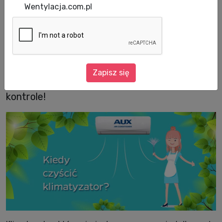
domów po zimie itd. Nie zapominajmy też o
Wentylacja.com.pl
naszych klimatyzatorach! Po chłodzeniu w
upalne dni i dogrzewaniu w zimowe wieczory
warto przyjrzeć się, czy nie zachodzi
konieczność wymiany filtra w klimatyzatorze.
Zapisz się
Początek roku to świetny czas na takie
kontrole!