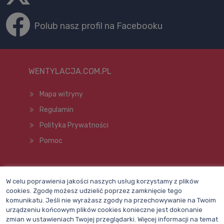
Polub nasz profil na Facebooku
WENTYLACJA.COM.PL
Mapa witryny
Regulamin
Polityka Prywatności
Pomoc
Wszelkie prawa zastrzeżone © 1998–2026
W celu poprawienia jakości naszych usług korzystamy z plików
cookies. Zgodę możesz udzielić poprzez zamknięcie tego
komunikatu. Jeśli nie wyrażasz zgody na przechowywanie na Twoim
urządzeniu końcowym plików cookies konieczne jest dokonanie
zmian w ustawieniach Twojej przeglądarki. Więcej informacji na temat