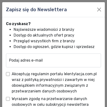
Zapisz się do Newslettera
Co zyskasz?
Najświeższe wiadomości z branży
Dostęp do aktualnych ofert pracy
Przegląd wszystkich firm z branży
Dostęp do ogłoszeń, gdzie kupisz i sprzedasz
Podaj adres e-mail
Wentylacja.com.pl
News HVACR
Wiadomości HVACR
Kiedy czyścić 
Akceptuję regulamin portalu Wentylacja.com.pl
Kiedy czyścić klimatyzator?
wraz z polityką prywatności i zawartym w niej
obowiązkiem informacyjnym związanym z
Data publikacji: 08.01.2019
przetwarzaniem danych osobowych
Na wiosnę najczęściej wspominamy o
Wyrażam zgodę na przetwarzanie danych
konieczności porządków, wietrzenia naszych
osobowych w celu subskrypcji newslettera