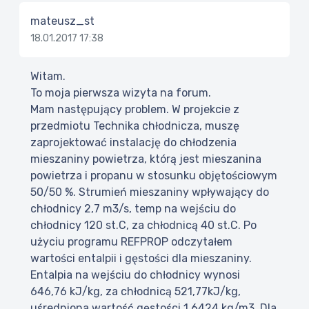
mateusz_st
18.01.2017 17:38
Witam.
To moja pierwsza wizyta na forum.
Mam następujący problem. W projekcie z
przedmiotu Technika chłodnicza, muszę
zaprojektować instalację do chłodzenia
mieszaniny powietrza, którą jest mieszanina
powietrza i propanu w stosunku objętościowym
50/50 %. Strumień mieszaniny wpływający do
chłodnicy 2,7 m3/s, temp na wejściu do
chłodnicy 120 st.C, za chłodnicą 40 st.C. Po
użyciu programu REFPROP odczytałem
wartości entalpii i gęstości dla mieszaniny.
Entalpia na wejściu do chłodnicy wynosi
646,76 kJ/kg, za chłodnicą 521,77kJ/kg,
uśredniona wartość gęstości 1,6424 kg/m3. Dla