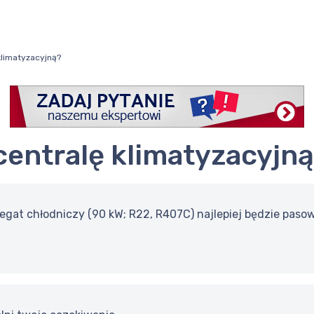
klimatyzacyjną?
 centralę klimatyzacyjn
regat chłodniczy (90 kW; R22, R407C) najlepiej będzie paso