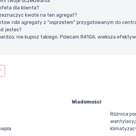
lni twoje oczekiwania
ofeta dla klienta?
zeznaczyc kwote na ten agregat?
tow robi agregaty z "osprzetem" przygotowanym do centra
ad jestes?
bardzo, nie kupisz takiego. Polecam R410A, wieksza efekty
Wiadomości
Różnica po
wentylacyj
iepła
klimatyzac