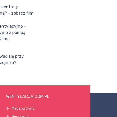
 centralę
ą? - zobacz film.
entylacyjno -
yjne z pompą
 Klima
wać się przy
zejnika?
WENTYLACJA.COM.PL
Mapa witryny
Regulamin