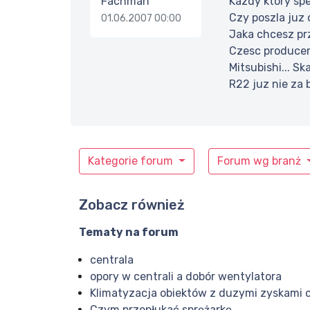
Fachman
Kazdy ktory spe
Czy poszla juz 
01.06.2007 00:00
Jaka chcesz pr
Czesc producen
Mitsubishi... Sk
R22 juz nie za 
Kategorie forum
Forum wg branż
Zobacz również
Tematy na forum
centrala
opory w centrali a dobór wentylatora
Klimatyzacja obiektów z duzymi zyskami c
Czym przepłukać sprężarkę.