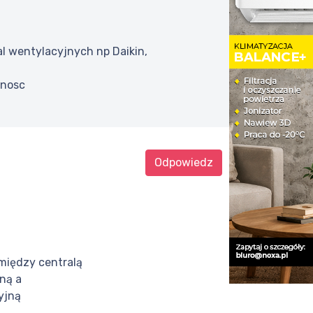
l wentylacyjnych np Daikin,
wnosc
Odpowiedz
między centralą
ną a
yjną