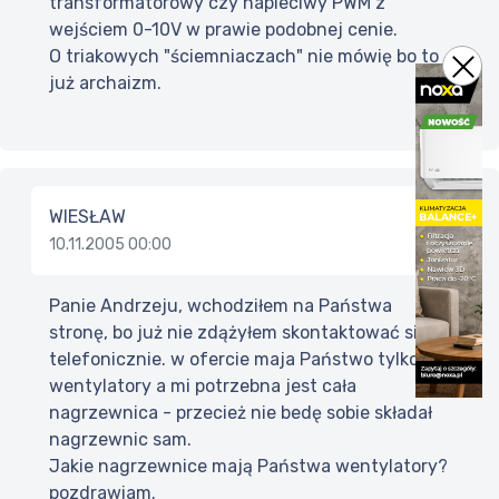
transformatorowy czy napieciwy PWM z
wejściem 0-10V w prawie podobnej cenie.
O triakowych "ściemniaczach" nie mówię bo to
już archaizm.
WIESŁAW
10.11.2005 00:00
Panie Andrzeju, wchodziłem na Państwa
stronę, bo już nie zdążyłem skontaktować się
telefonicznie. w ofercie maja Państwo tylko
wentylatory a mi potrzebna jest cała
nagrzewnica - przecież nie bedę sobie składał
nagrzewnic sam.
Jakie nagrzewnice mają Państwa wentylatory?
pozdrawiam.