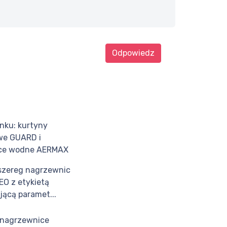
Odpowiedz
nku: kurtyny
we GUARD i
ce wodne AERMAX
szereg nagrzewnic
O z etykietą
jącą paramet...
nagrzewnice