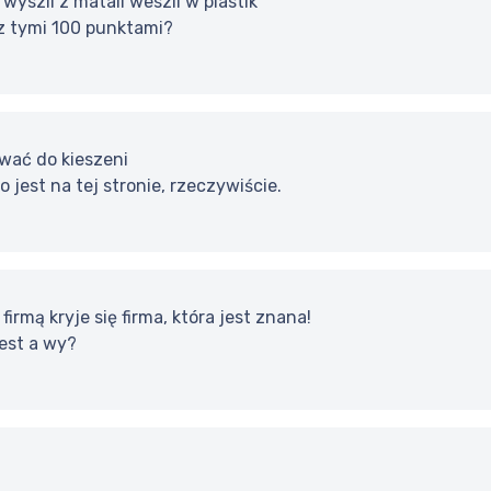
wyszli z matali weszli w plastik
z tymi 100 punktami?
wać do kieszeni
 jest na tej stronie, rzeczywiście.
irmą kryje się firma, która jest znana!
jest a wy?