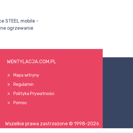
e STEEL mobile -
lne ogrzewanie
WENTYLACJA.COM.PL
Mapa witryny
Regulamin
Polityka Prywatności
Pomoc
Wszelkie prawa zastrzeżone © 1998–2026