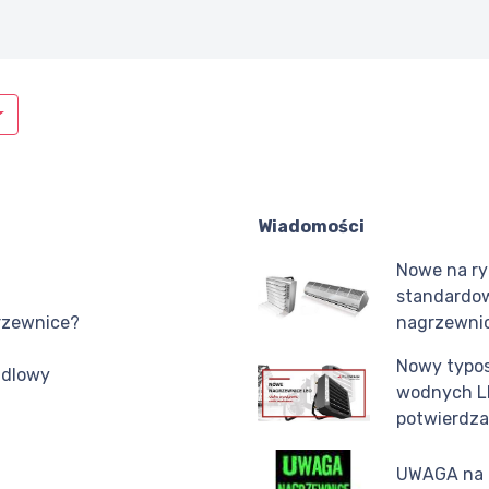
Wiadomości
Nowe na ry
standardo
grzewnice?
nagrzewni
Nowy typo
dlowy
wodnych LE
potwierdza
UWAGA na 