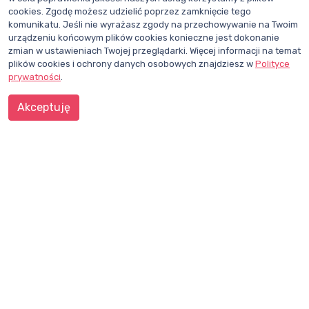
12.05.2014
cookies. Zgodę możesz udzielić poprzez zamknięcie tego
komunikatu. Jeśli nie wyrażasz zgody na przechowywanie na Twoim
urządzeniu końcowym plików cookies konieczne jest dokonanie
1
2
3
zmian w ustawieniach Twojej przeglądarki. Więcej informacji na temat
plików cookies i ochrony danych osobowych znajdziesz w
Polityce
prywatności
.
Akceptuję
CHCESZ BYĆ NA BIEŻĄCO?
ZAPISZ SIĘ DO NEWSLETTERA
Dział redakcji i reklamy Wentylacja.com.pl
Telefon: +48 781 000 084
Napisz do nas