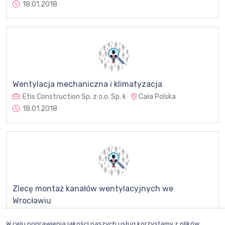
18.01.2018
Wentylacja mechaniczna i klimatyzacja
Etis Construction Sp. z o.o. Sp. k
Cała Polska
18.01.2018
Zlecę montaż kanałów wentylacyjnych we
Wrocławiu
Comex PTWK Sp. z o.o. Sp.k.
Wrocław, Dolnośląskie
W celu poprawienia jakości naszych usług korzystamy z plików