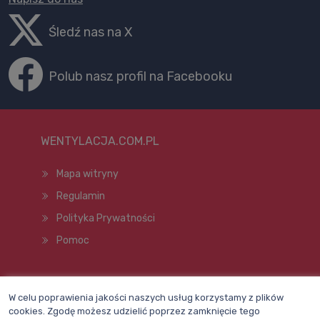
Śledź nas na X
Polub nasz profil na Facebooku
WENTYLACJA.COM.PL
Mapa witryny
Regulamin
Polityka Prywatności
Pomoc
Wszelkie prawa zastrzeżone © 1998–2026
W celu poprawienia jakości naszych usług korzystamy z plików
cookies. Zgodę możesz udzielić poprzez zamknięcie tego