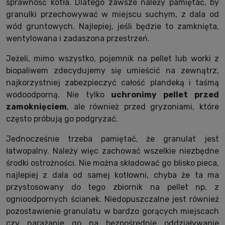
sprawność kotła. Dlatego zawsze należy pamiętać, by
granulki przechowywać w miejscu suchym, z dala od
wód gruntowych. Najlepiej, jeśli będzie to zamknięta,
wentylowana i zadaszona przestrzeń.
Jeżeli, mimo wszystko, pojemnik na pellet lub worki z
biopaliwem zdecydujemy się umieścić na zewnątrz,
najkorzystniej zabezpieczyć całość plandeką i taśmą
wodoodporną. Nie tylko
uchronimy pellet przed
zamoknięciem
, ale również przed gryzoniami, które
często próbują go podgryzać.
Jednocześnie trzeba pamiętać, że granulat jest
łatwopalny. Należy więc zachować wszelkie niezbędne
środki ostrożności. Nie można składować go blisko pieca,
najlepiej z dala od samej kotłowni, chyba że ta ma
przystosowany do tego zbiornik na pellet np. z
ognioodpornych ścianek. Niedopuszczalne jest również
pozostawienie granulatu w bardzo gorących miejscach
czy narażanie go na bezpośrednie oddziaływanie