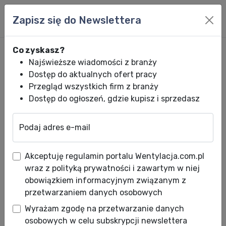
Zapisz się do Newslettera
Co zyskasz?
Najświeższe wiadomości z branży
Dostęp do aktualnych ofert pracy
Przegląd wszystkich firm z branży
Dostęp do ogłoszeń, gdzie kupisz i sprzedasz
Podaj adres e-mail
Wentylacja.com.pl
News HVACR
Wiadomości HVACR
Przechowywanie
Akceptuję regulamin portalu Wentylacja.com.pl
Przechowywanie pelletu – jak
wraz z polityką prywatności i zawartym w niej
robić to poprawnie?
obowiązkiem informacyjnym związanym z
przetwarzaniem danych osobowych
Data publikacji: 03.12.2020
Wyrażam zgodę na przetwarzanie danych
W dobie dbania o środowisko i szukania
osobowych w celu subskrypcji newslettera