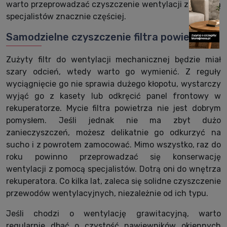
warto przeprowadzać czyszczenie wentylacji z pomocą
specjalistów znacznie częściej.
Samodzielne czyszczenie filtra powietrza
Zużyty filtr do wentylacji mechanicznej będzie miał
szary odcień, wtedy warto go wymienić. Z reguły
wyciągnięcie go nie sprawia dużego kłopotu, wystarczy
wyjąć go z kasety lub odkręcić panel frontowy w
rekuperatorze. Mycie filtra powietrza nie jest dobrym
pomysłem. Jeśli jednak nie ma zbyt dużo
zanieczyszczeń, możesz delikatnie go odkurzyć na
sucho i z powrotem zamocować. Mimo wszystko, raz do
roku powinno przeprowadzać się konserwację
wentylacji z pomocą specjalistów. Dotrą oni do wnętrza
rekuperatora. Co kilka lat, zaleca się solidne czyszczenie
przewodów wentylacyjnych, niezależnie od ich typu.
Jeśli chodzi o wentylację grawitacyjną, warto
regularnie dbać o czystość nawiewników okiennych