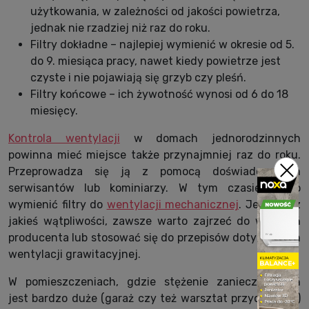
użytkowania, w zależności od jakości powietrza,
jednak nie rzadziej niż raz do roku.
Filtry dokładne – najlepiej wymienić w okresie od 5.
do 9. miesiąca pracy, nawet kiedy powietrze jest
czyste i nie pojawiają się grzyb czy pleśń.
Filtry końcowe – ich żywotność wynosi od 6 do 18
miesięcy.
Kontrola wentylacji
w domach jednorodzinnych
powinna mieć miejsce także przynajmniej raz do roku.
Przeprowadza się ją z pomocą doświadczonych
serwisantów lub kominiarzy. W tym czasie warto
wymienić filtry do
wentylacji mechanicznej
. Jeśli masz
jakieś wątpliwości, zawsze warto zajrzeć do wskazań
producenta lub stosować się do przepisów dotyczących
wentylacji grawitacyjnej.
W pomieszczeniach, gdzie stężenie zanieczyszczeń
jest bardzo duże (garaż czy też warsztat przydomowy)