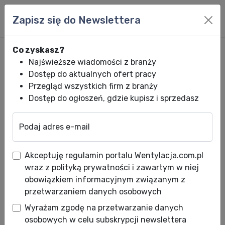
Zapisz się do Newslettera
Co zyskasz?
Najświeższe wiadomości z branży
Dostęp do aktualnych ofert pracy
Przegląd wszystkich firm z branży
Dostęp do ogłoszeń, gdzie kupisz i sprzedasz
Podaj adres e-mail
Wentylacja.com.pl
News HVACR
Wiadomości HVACR
Filtry powietr
Akceptuję regulamin portalu Wentylacja.com.pl
Filtry powietrza do wentylacji
wraz z polityką prywatności i zawartym w niej
– wszystko, co musisz
obowiązkiem informacyjnym związanym z
przetwarzaniem danych osobowych
wiedzieć
Wyrażam zgodę na przetwarzanie danych
Data publikacji: 20.07.2022
osobowych w celu subskrypcji newslettera