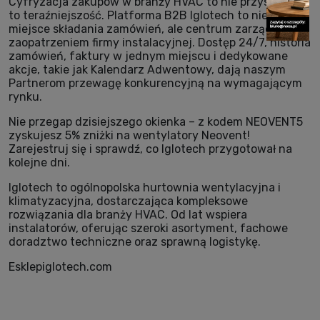
Cyfryzacja zakupów w branży HVAC to nie przyszłość,
to teraźniejszość. Platforma B2B Iglotech to nie tylko
miejsce składania zamówień, ale centrum zarządzania
zaopatrzeniem firmy instalacyjnej. Dostęp 24/7, historia
zamówień, faktury w jednym miejscu i dedykowane
akcje, takie jak Kalendarz Adwentowy, dają naszym
Partnerom przewagę konkurencyjną na wymagającym
rynku.
Nie przegap dzisiejszego okienka – z kodem NEOVENT5
zyskujesz 5% zniżki na wentylatory Neovent!
Zarejestruj się i sprawdź, co Iglotech przygotował na
kolejne dni.
Iglotech to ogólnopolska hurtownia wentylacyjna i
klimatyzacyjna, dostarczająca kompleksowe
rozwiązania dla branży HVAC. Od lat wspiera
instalatorów, oferując szeroki asortyment, fachowe
doradztwo techniczne oraz sprawną logistykę.
Esklepiglotech.com