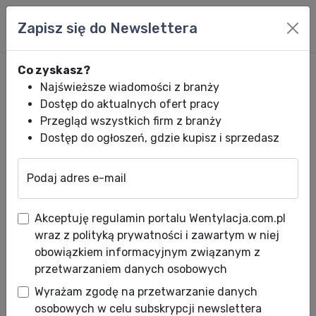
Zapisz się do Newslettera
Co zyskasz?
Najświeższe wiadomości z branży
Dostęp do aktualnych ofert pracy
Przegląd wszystkich firm z branży
Dostęp do ogłoszeń, gdzie kupisz i sprzedasz
Podaj adres e-mail
Wentylacja.com.pl
News HVACR
Wiadomości HVACR
23 Dni Zysków 
Akceptuję regulamin portalu Wentylacja.com.pl
23 Dni Zysków dla
wraz z polityką prywatności i zawartym w niej
Instalatorów - ruszył
obowiązkiem informacyjnym związanym z
przetwarzaniem danych osobowych
Kalendarz Adwentowy w e-
Wyrażam zgodę na przetwarzanie danych
sklepie Iglotech
osobowych w celu subskrypcji newslettera