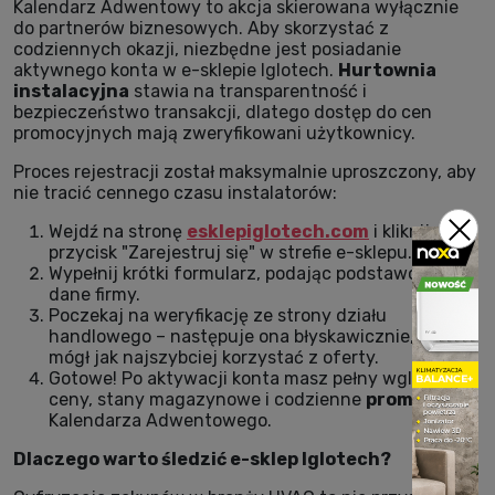
Kalendarz Adwentowy to akcja skierowana wyłącznie
do partnerów biznesowych. Aby skorzystać z
codziennych okazji, niezbędne jest posiadanie
aktywnego konta w e-sklepie Iglotech.
Hurtownia
instalacyjna
stawia na transparentność i
bezpieczeństwo transakcji, dlatego dostęp do cen
promocyjnych mają zweryfikowani użytkownicy.
Proces rejestracji został maksymalnie uproszczony, aby
nie tracić cennego czasu instalatorów:
Wejdź na stronę
esklepiglotech.com
i kliknij
przycisk "Zarejestruj się" w strefie e-sklepu.
Wypełnij krótki formularz, podając podstawowe
dane firmy.
Poczekaj na weryfikację ze strony działu
handlowego – następuje ona błyskawicznie, abyś
mógł jak najszybciej korzystać z oferty.
Gotowe! Po aktywacji konta masz pełny wgląd w
ceny, stany magazynowe i codzienne
promocje
z
Kalendarza Adwentowego.
Dlaczego warto śledzić e-sklep Iglotech?