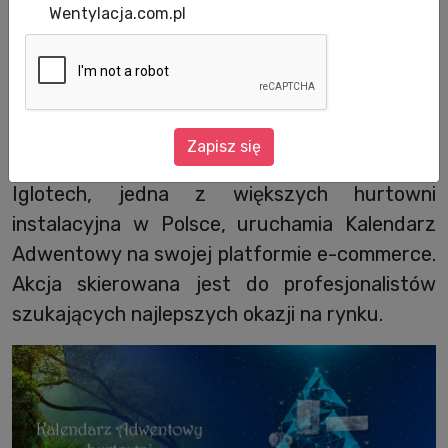
Wentylacja.com.pl
Data publikacji: 03.12.2025
Grudzień w branży HVAC kojarzy się nie tylko
z domykaniem inwestycji, ale od teraz także z
Zapisz się
wyjątkową okazją do zwiększenia marży.
Iglotech, jedna z większych hurtowni
instalacyjna w Polsce, uruchamia Kalendarz
Adwentowy na swojej platformie e-commerce.
Akcja skierowana jest do profesjonalistów
szukających najlepszych okazji na rynku.