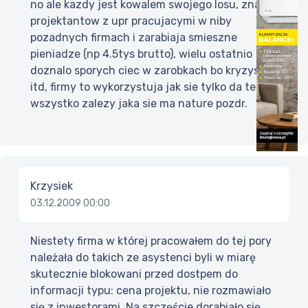
no ale kazdy jest kowalem swojego losu, znam
projektantow z upr pracujacymi w niby
pozadnych firmach i zarabiaja smieszne
pieniadze (np 4.5tys brutto), wielu ostatnio
doznalo sporych ciec w zarobkach bo kryzys i
itd, firmy to wykorzystuja jak sie tylko da teraz,
wszystko zalezy jaka sie ma nature pozdr.
Krzysiek
03.12.2009 00:00
Niestety firma w której pracowałem do tej pory
należała do takich ze asystenci byli w miarę
skutecznie blokowani przed dostpem do
informacji typu: cena projektu, nie rozmawiało
się z inwestorami. Na szczęście dorabiało się