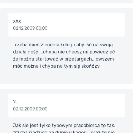
xxx
02.12.2009 00:00
trzeba mieć zlecenia kolego aby iść na swoją
działalność ...chyba nie chcesz mi powiedzieć
że można startować w przetargach...owszem
móc można i chyba na tym się skońćzy
?
02.12.2009 00:00
Jak sie jest tylko typowym pracobiorca to tak,
trzeba siedziec na dupie u kogos. Teraz to nie