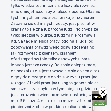
tylko wiedza techniczna sie liczy ale rowniez
inne umiejetnosci aby znalesc zlecenia. Wlasnie
tych innych umiejetnosci brakuje inzynierom.
Zaczyna sie od malych rzeczy, jest piec lat w
branzy to sie zna juz troche ludzi. No chyba ze
tylko siedzial w biurze, z ludzmi nie rozmawial
itd. Sa takie miejsca pracy, odcinaja ludzi od
zdobywania prawdziwego doswiadczenia np
jak rozmowiac z klientem, pisaniem
ofert/raportow (nie tylko cenowych) i pare
innych jeszcze rzeczy. Da sobie chlopak rade,
na poczatku nie jest rozowo ale sie oplaca a tak
nigdy do niczego nie dojdzie w zyciu pracujac
u kogos. Stawki pracujac u kogos generalnie sa
smieszne i tyle, bylem w tym miejscu gdzie on
jest teraz wiec wiem co mowie. dostaniejsz
max 3.5 moze 4 na reke i co mozna z takimi
pieniedzmi zrobic w polskich realiach, nie wiele,