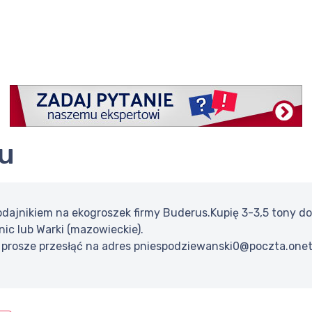
ku
odajnikiem na ekogroszek firmy Buderus.Kupię 3-3,5 tony
nic lub Warki (mazowieckie).
 prosze przesłąć na adres pniespodziewanski0@poczta.onet