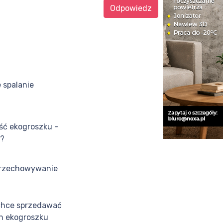
Odpowiedz
 spalanie
u
ść ekogroszku -
ć?
przechowywanie
u
chce sprzedawać
on ekogroszku