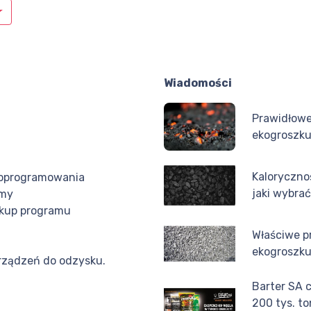
Wiadomości
Prawidłowe
ekogroszk
Kaloryczno
 oprogramowania
jaki wybra
rmy
akup programu
Właściwe 
ekogroszk
urządzeń do odzysku.
Barter SA 
200 tys. t