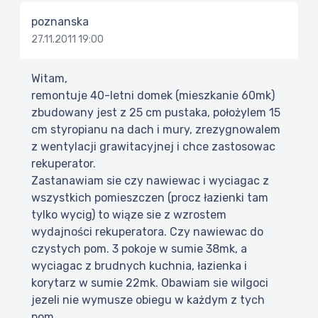
poznanska
27.11.2011 19:00
Witam,
remontuje 40-letni domek (mieszkanie 60mk)
zbudowany jest z 25 cm pustaka, położylem 15
cm styropianu na dach i mury, zrezygnowalem
z wentylacji grawitacyjnej i chce zastosowac
rekuperator.
Zastanawiam sie czy nawiewac i wyciagac z
wszystkich pomieszczen (procz łazienki tam
tylko wycig) to wiąze sie z wzrostem
wydajności rekuperatora. Czy nawiewac do
czystych pom. 3 pokoje w sumie 38mk, a
wyciagac z brudnych kuchnia, łazienka i
korytarz w sumie 22mk. Obawiam sie wilgoci
jezeli nie wymusze obiegu w każdym z tych
pom.