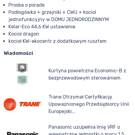
Prosba o porade
Podłogówka + grzejniki + CWU + kociol
jednofunkcyjny w DOMU JEDNORODZINNYM
Kelar-Eco 44,6 KW ustawienie
Kociol dragon
kocioł KW-ekocentr z dodatkowym rusztem
Wiadomości
Kurtyna powietrzna Economic-B z
bezprzewodowym sterowaniem
Trane Otrzymał Certyfikację
Upoważnionego Przedsiębiorcy Unii
Europejski...
Panasonic uzupełnia linię VRF o
wewnętrzne jednostki o mocy 1,5