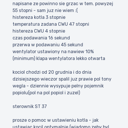
napisane ze powinno sie grzac w tem. powyzej
55 stopni - sam juz nie wiem :(
histereza kotla 3 stopnie
temperatura zadana CWU 47 stopni
histereza CWU 4 stopnie
czas podawania 16 sekund
przerwa w podawaniu 45 sekund
wentylator ustawiony na nawiew 10%
(minimum) klapa wentylatora lekko otwarta
kociol chodzi od 20 grudnia i do dnia
dzisiejszego wieczor spalil juz prawie pol tony
wegla - dziennie wysypuje pelny pojemnik
popiolu(pol na pol popiol i zuzel)
sterownik ST 37
prosze o pomoc w ustawieniu kotla - jak
ustawiac kocil optymalnie (wiadomo zeby byl