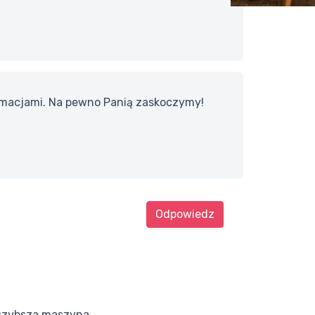
ormacjami. Na pewno Panią zaskoczymy!
Odpowiedz
jszybsza maszyna