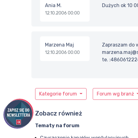
Ania M.
Dużych ok 10 0
12.10.2006 00:00
Marzena Maj
Zapraszam do w
marzena.maj@s
12.10.2006 00:00
te. :48606122
Kategorie forum
Forum wg branż
Zobacz również
Tematy na forum
Czyszczenie kanałów wentylacyjnych