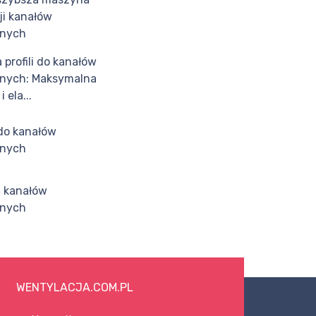
ji kanałów
jnych
profili do kanałów
jnych: Maksymalna
 ela...
do kanałów
jnych
 kanałów
jnych
WENTYLACJA.COM.PL