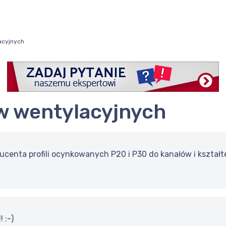
acyjnych
łów wentylacyjnych
ucenta profili ocynkowanych P20 i P30 do kanałów i kształ
! :-)