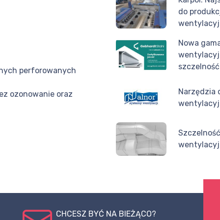
do produkc
wentylacy
Nowa gama 
wentylacy
szczelność i
jnych perforowanych
Narzędzia 
ez ozonowanie oraz
wentylacy
Szczelność
wentylacy
CHCESZ BYĆ NA BIEŻĄCO?