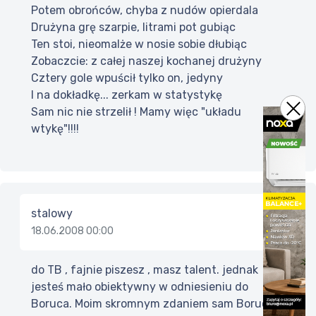
Potem obrońców, chyba z nudów opierdala
Drużyna grę szarpie, litrami pot gubiąc
Ten stoi, nieomalże w nosie sobie dłubiąc
Zobaczcie: z całej naszej kochanej drużyny
Cztery gole wpuścił tylko on, jedyny
I na dokładkę... zerkam w statystykę
Sam nic nie strzelił ! Mamy więc "układu
wtykę"!!!!
stalowy
18.06.2008 00:00
do TB , fajnie piszesz , masz talent. jednak
jesteś mało obiektywny w odniesieniu do
Boruca. Moim skromnym zdaniem sam Boruc i