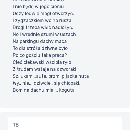
I nie będę w jego cieniu
Oczy ledwie mógł otworzyć,
I zygzaczkiem wolno rusza.
Drogi trzeba więc nadłożyć.
No i wrednie szumi w uszach
Na parkingu dachy maca
To dla stróża dziwne było
Po co gościu taka praca?
Cieć ciekawski wścibia ryło
Z trudem wstaje na czworaki
Sz..ukam...auta, brzmi pijacka nuta
Wy.. nie... dziwcie.. się chłopaki,
Bom na dachu miał... koguta
TB