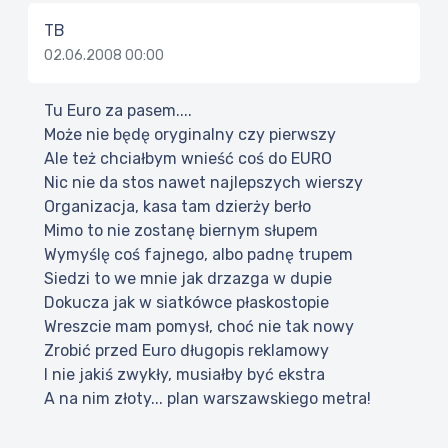
TB
02.06.2008 00:00
Tu Euro za pasem....
Może nie będę oryginalny czy pierwszy
Ale też chciałbym wnieść coś do EURO
Nic nie da stos nawet najlepszych wierszy
Organizacja, kasa tam dzierży berło
Mimo to nie zostanę biernym słupem
Wymyślę coś fajnego, albo padnę trupem
Siedzi to we mnie jak drzazga w dupie
Dokucza jak w siatkówce płaskostopie
Wreszcie mam pomysł, choć nie tak nowy
Zrobić przed Euro długopis reklamowy
I nie jakiś zwykły, musiałby być ekstra
A na nim złoty... plan warszawskiego metra!