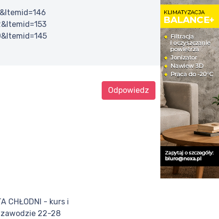
1&Itemid=146
2&Itemid=153
0&Itemid=145
Odpowiedz
 CHŁODNI - kurs i
 zawodzie 22-28