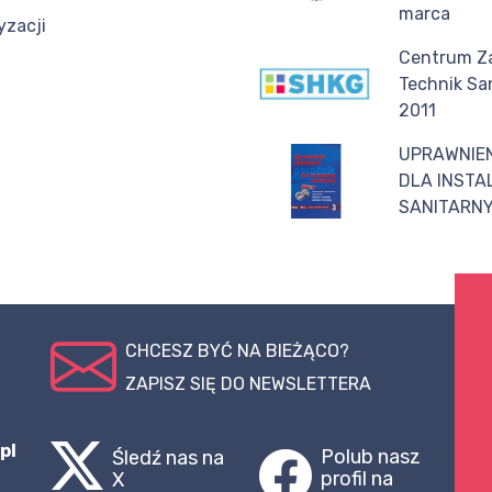
marca
yzacji
Centrum Z
Technik Sa
2011
UPRAWNIE
DLA INST
SANITARNY
CHCESZ BYĆ NA BIEŻĄCO?
ZAPISZ SIĘ DO NEWSLETTERA
pl
Polub nasz
Śledź nas na
profil na
X