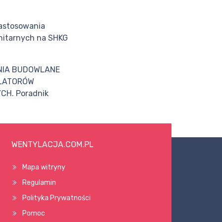
astosowania
nitarnych na SHKG
NIA BUDOWLANE
ALATORÓW
CH. Poradnik
WENTYLACJA.COM.PL
Mapa witryny
Regulamin
Polityka Prywatności
Pomoc