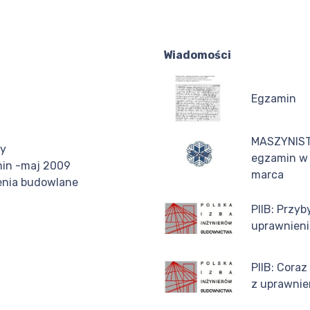
Wiadomości
Egzamin
MASZYNISTA
ły
egzamin w
min -maj 2009
marca
enia budowlane
PIIB: Przyb
uprawnien
PIIB: Coraz
z uprawnie