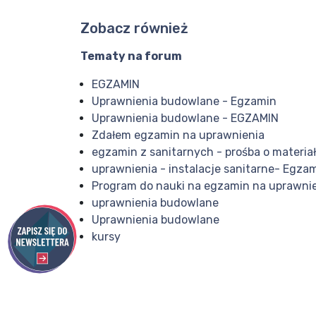
Zobacz również
Tematy na forum
EGZAMIN
Uprawnienia budowlane - Egzamin
Uprawnienia budowlane - EGZAMIN
Zdałem egzamin na uprawnienia
egzamin z sanitarnych - prośba o materia
uprawnienia - instalacje sanitarne- Egza
Program do nauki na egzamin na uprawni
uprawnienia budowlane
Uprawnienia budowlane
kursy