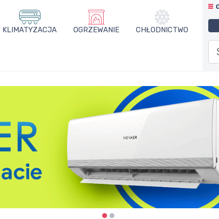
KLIMATYZACJA
OGRZEWANIE
CHŁODNICTWO