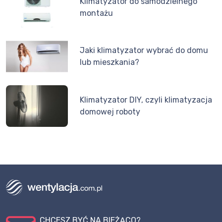
Klimatyzator do samodzielnego
montażu
Jaki klimatyzator wybrać do domu
lub mieszkania?
Klimatyzator DIY, czyli klimatyzacja
domowej roboty
CHCESZ BYĆ NA BIEŻĄCO?