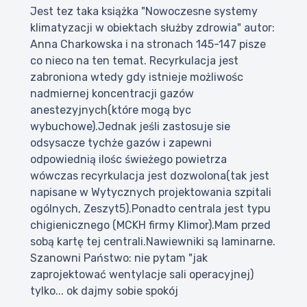
Jest tez taka książka "Nowoczesne systemy
klimatyzacji w obiektach służby zdrowia" autor:
Anna Charkowska i na stronach 145-147 pisze
co nieco na ten temat. Recyrkulacja jest
zabroniona wtedy gdy istnieje możliwośc
nadmiernej koncentracji gazów
anestezyjnych(które mogą byc
wybuchowe).Jednak jeśli zastosuje sie
odsysacze tychże gazów i zapewni
odpowiednią ilośc świeżego powietrza
wówczas recyrkulacja jest dozwolona(tak jest
napisane w Wytycznych projektowania szpitali
ogólnych, Zeszyt5).Ponadto centrala jest typu
chigienicznego (MCKH firmy Klimor).Mam przed
sobą kartę tej centrali.Nawiewniki są laminarne.
Szanowni Państwo: nie pytam "jak
zaprojektować wentylacje sali operacyjnej)
tylko... ok dajmy sobie spokój