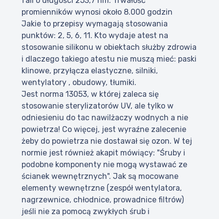
fali o długości 253,7 nm. Trwałość
promienników wynosi około 8.000 godzin
Jakie to przepisy wymagają stosowania
punktów: 2, 5, 6, 11. Kto wydaje atest na
stosowanie silikonu w obiektach służby zdrowia
i dlaczego takiego atestu nie muszą mieć: paski
klinowe, przyłącza elastyczne, silniki,
wentylatory , obudowy, tłumiki.
Jest norma 13053, w której zaleca się
stosowanie sterylizatorów UV, ale tylko w
odniesieniu do tac nawilżaczy wodnych a nie
powietrza! Co więcej, jest wyraźne zalecenie
żeby do powietrza nie dostawał się ozon. W tej
normie jest również akapit mówiący: "Śruby i
podobne komponenty nie mogą wystawać ze
ścianek wewnętrznych". Jak są mocowane
elementy wewnętrzne (zespół wentylatora,
nagrzewnice, chłodnice, prowadnice filtrów)
jeśli nie za pomocą zwykłych śrub i