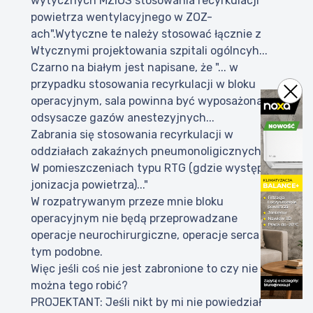
wytycznych MZiOS stosowania recyrkulacji
powietrza wentylacyjnego w ZOZ-
ach".Wytyczne te należy stosować łącznie z
Wtycznymi projektowania szpitali ogólncyh...
Czarno na białym jest napisane, że "... w
przypadku stosowania recyrkulacji w bloku
operacyjnym, sala powinna być wyposażona w
odsysacze gazów anestezyjnych...
Zabrania się stosowania recyrkulacji w
oddziałach zakaźnych pneumonoligicznych,
W pomieszczeniach typu RTG (gdzie występuje
jonizacja powietrza)..."
W rozpatrywanym przeze mnie bloku
operacyjnym nie będą przeprowadzane
operacje neurochirurgiczne, operacje serca czy
tym podobne.
Więc jeśli coś nie jest zabronione to czy nie
można tego robić?
PROJEKTANT: Jeśli nikt by mi nie powiedział