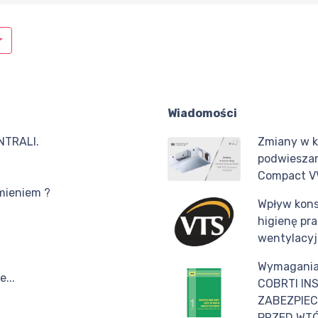
Wiadomości
NTRALI.
Zmiany w ko
podwiesza
Compact V
mieniem ?
Wpływ konst
higienę pr
wentylacy
Wymagania
...
COBRTI INS
ZABEZPIEC
PRZED WTÓ