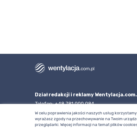
Dział redakcji i reklamy Wentylacja.com.
Telefon: +48 781 000 084
Napisz do nas
W celu poprawienia jakości naszych usług korzystamy 
wyrażasz zgody na przechowywanie na Twoim urządze
przeglądarki. Więcej informacji na temat plików cook