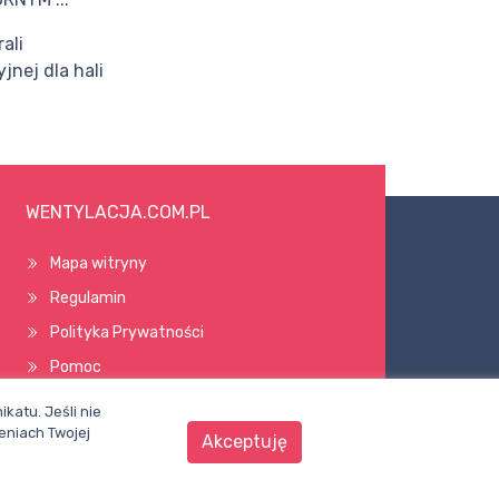
ali
jnej dla hali
WENTYLACJA.COM.PL
Mapa witryny
Regulamin
Polityka Prywatności
Pomoc
katu. Jeśli nie
eniach Twojej
Akceptuję
Wszelkie prawa zastrzeżone © 1998–2026