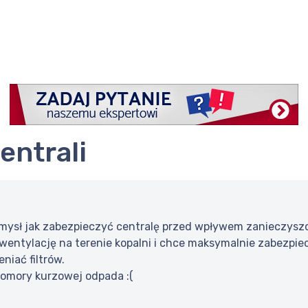
entrali
mysł jak zabezpieczyć centralę przed wpływem zanieczysz
entylację na terenie kopalni i chce maksymalnie zabezpiecz
niać filtrów.
omory kurzowej odpada :(