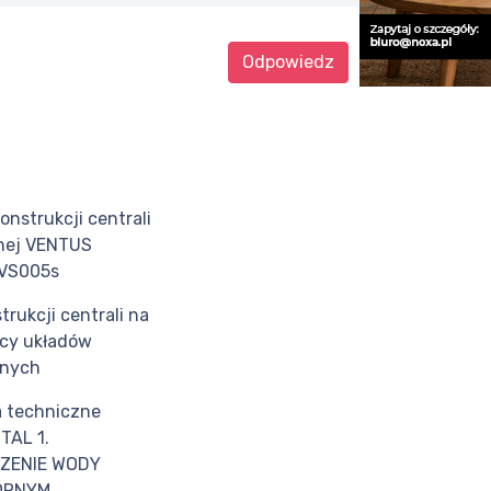
Odpowiedz
nstrukcji centrali
nej VENTUS
VS005s
rukcji centrali na
acy układów
jnych
 techniczne
TAL 1.
ZENIE WODY
RNYM ...