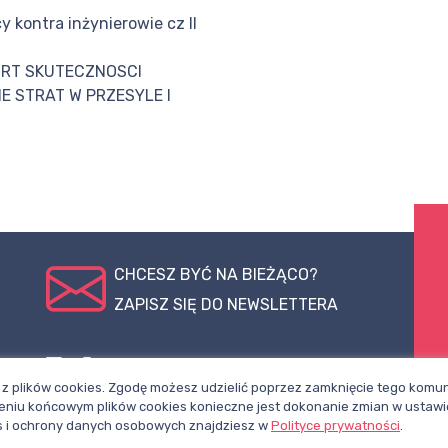
y kontra inżynierowie cz II
ORT SKUTECZNOSCI
E STRAT W PRZESYLE I
CHCESZ BYĆ NA BIEŻĄCO?
ZAPISZ SIĘ DO NEWSLETTERA
pl
Polub nasz
Śledź nas na
z plików cookies. Zgodę możesz udzielić poprzez zamknięcie tego komuni
profil na
X
niu końcowym plików cookies konieczne jest dokonanie zmian w ustawi
Facebooku
ies i ochrony danych osobowych znajdziesz w
Polityce prywatności
.