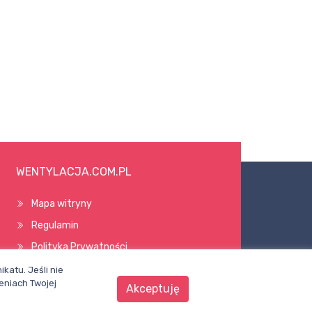
WENTYLACJA.COM.PL
Mapa witryny
Regulamin
Polityka Prywatności
Pomoc
katu. Jeśli nie
eniach Twojej
Akceptuję