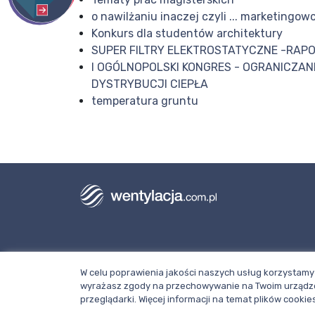
o nawilżaniu inaczej czyli ... marketingowc
Konkurs dla studentów architektury
SUPER FILTRY ELEKTROSTATYCZNE -RAP
I OGÓLNOPOLSKI KONGRES - OGRANICZANI
DYSTRYBUCJI CIEPŁA
temperatura gruntu
Dział redakcji i reklamy Wentylacja.com.
W celu poprawienia jakości naszych usług korzystamy 
Telefon: +48 781 000 084
wyrażasz zgody na przechowywanie na Twoim urządze
Napisz do nas
przeglądarki. Więcej informacji na temat plików cook