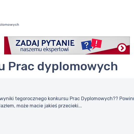
dyplomowych
rsu Prac dyplomowych
 wyniki tegorocznego konkursu Prac Dyplomowych?? Powinny
lazłem, może macie jakieś przecieki...