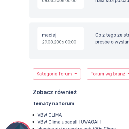
hala stoi puści
08.03.2006 00:00
maciej
Co z tego ze s
prosbe o wyslan
29.08.2006 00:00
Kategorie forum
Forum wg branż
Zobacz również
Tematy na forum
VBW CLIMA
VBW Clima upada!!!! UWAGA!!!
Wymienniki w centralach VBW Clima