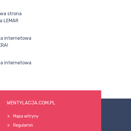
wa strona
wa LEMAR
a internetowa
KRA!
a internetowa
WENTYLACJA.COM.PL
Mapa witryny
Regulamin