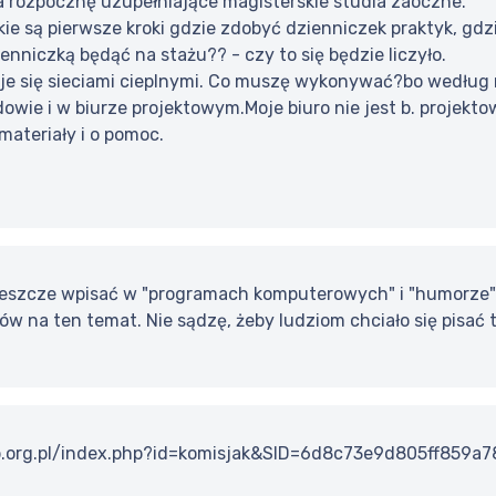
a rozpocznę uzupełniające magisterskie studia zaoczne.
kie są pierwsze kroki gdzie zdobyć dzienniczek praktyk, gd
enniczką będąć na stażu?? - czy to się będzie liczyło.
uje się sieciami cieplnymi. Co muszę wykonywać?bo wedłu
owie i w biurze projektowym.Moje biuro nie jest b. projekt
 materiały i o pomoc.
 jeszcze wpisać w "programach komputerowych" i "humorze" 
w na ten temat. Nie sądzę, żeby ludziom chciało się pisać 
ib.org.pl/index.php?id=komisjak&SID=6d8c73e9d805ff859