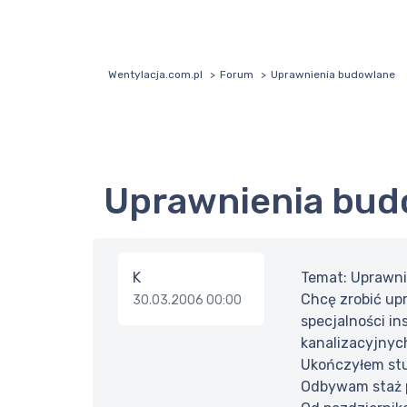
Wentylacja.com.pl
Forum
Uprawnienia budowlane
Uprawnienia bu
K
Temat: Uprawn
Chcę zrobić up
30.03.2006 00:00
specjalności in
kanalizacyjnyc
Ukończyłem stud
Odbywam staż p