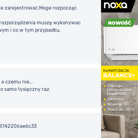
zie zarejestrować.Moge rozpocząc
g rozporządzenia muszę wykonywac
owym i co w tym przypadku.
a czemu nie...
to samo tysięczny raz.
a78742206ae6c33