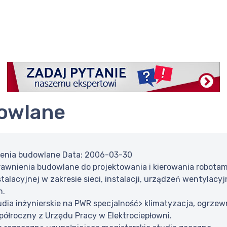
dowlane
ienia budowlane Data: 2006-03-30
rawnienia budowlane do projektowania i kierowania robota
stalacyjnej w zakresie sieci, instalacji, urządzeń wentyla
h.
ia inżynierskie na PWR specjalność> klimatyzacja, ogrzewni
ółroczny z Urzędu Pracy w Elektrociepłowni.