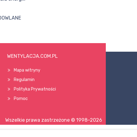
DOWLANE
WENTYLACJA.COM.PL
Mapa witryny
Regulamin
Polityka Prywatności
Pomoc
Wszelkie prawa zastrzeżone © 1998–2026