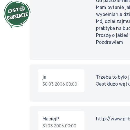
Od pazdziernik
Mam pytanie ja
wypełnianie dzi
Mój dział zajm
praktyke na bud
Proszę o jakieś
Pozdrawiam
ja
Trzeba to było
Jest dużo wątkó
30.03.2006 00:00
MaciejP
http://www.pi
31.03.2006 00:00