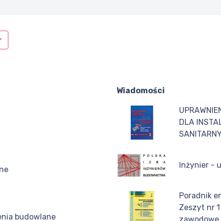
Wiadomości
UPRAWNIE
DLA INST
SANITARNY
Inżynier - 
rne
Poradnik e
Zeszyt nr 
enia budowlane
zawodowe d