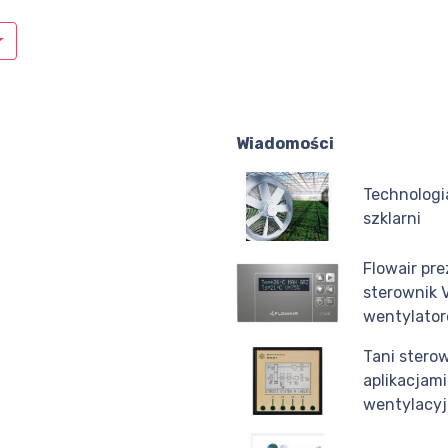
Wiadomości
Technologi
szklarni
Flowair pr
sterownik
wentylato
Tani stero
aplikacjami
wentylacy