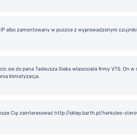
m IP albo zamontowany w puszce z wyprowadzonym czujnik
ic sie do pana Tadeusza Sieka wlasciciela firmy VTS. On w
nia klimatyzacja.
może Cię zainteresować http://sklep.barth.pl/herkules-ster