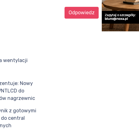
Odpowiedz
a wentylacji
ezentuje: Nowy
 VNTLCD do
rów nagrzewnic
wnik z gotowymi
 do central
jnych