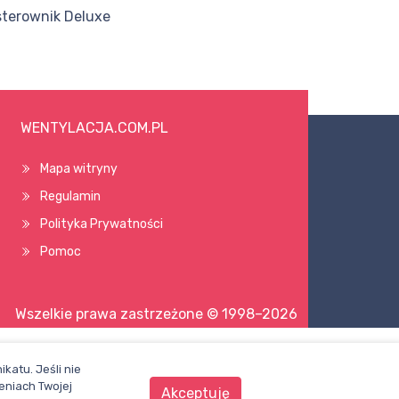
terownik Deluxe
WENTYLACJA.COM.PL
Mapa witryny
Regulamin
Polityka Prywatności
Pomoc
Wszelkie prawa zastrzeżone © 1998–2026
katu. Jeśli nie
eniach Twojej
Akceptuję