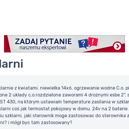
larni
larnie z kwiatami. niewielka 14x6. ogrzewanie wodne C.o. p
zone 2 układy c.o.rozdzielone zaworami 4 drożnymi esbe 2''
 ST 430, na którym ustawiam temperature zasilania w szklar
klarni coś jak termostat pokojowy w domu. 24v na 2 baterie
 szklarni. jaki sterownik moge zastosowac do sterownika z
arni? i mógł byc tam zastosowany?