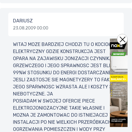
DARIUSZ
23.08.2009 00:00
WITAJ MOZE BARDZIEJ CHODZI TU O KOCIOŁ
ELEKTRYCZNY GDZIE KONSTRUKCJA JEST
OPARA NA ZAJAWISKU JONIZACJI CZYNNIKA
GRZEWCZEGO I JEGO SPRAWNOSC JEST BLISKA
99%W STOSUNKU DO ENERGI DOSTARCZANEJ I
JESLI ZASTOSJE SIE MAGNETYZERY TO FAKT
JEGO SPARWNOSC WZRASTA ALE I KOSZTY SA
NIEBOTYCZNE. JA
POSIADAM W SWOJEJ OFERCIE PIECE
ELEKTROJONIOZACYJNE TAKIE WŁASNIE I
MOZNA JE ZAMONTOWAC DO ISTNIEJACEJ
INSTALACJI PO NIE WIELKICH PRZERÓBKACH DO
OGRZEWANIA POMIESZCZEN I WODY PRZY