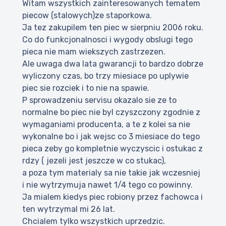
Witam wszystkich zainteresowanych tematem
piecow (stalowych)ze staporkowa.
Ja tez zakupilem ten piec w sierpniu 2006 roku.
Co do funkcjonalnosci i wygody obslugi tego
pieca nie mam wiekszych zastrzezen.
Ale uwaga dwa lata gwarancji to bardzo dobrze
wyliczony czas, bo trzy miesiace po uplywie
piec sie rozciek i to nie na spawie.
P sprowadzeniu servisu okazalo sie ze to
normalne bo piec nie byl czyszczony zgodnie z
wymaganiami producenta, a te z kolei sa nie
wykonalne bo i jak wejsc co 3 miesiace do tego
pieca zeby go kompletnie wyczyscic i ostukac z
rdzy ( jezeli jest jeszcze w co stukac),
a poza tym materialy sa nie takie jak wczesniej
i nie wytrzymuja nawet 1/4 tego co powinny.
Ja mialem kiedys piec robiony przez fachowca i
ten wytrzymal mi 26 lat.
Chcialem tylko wszystkich uprzedzic.