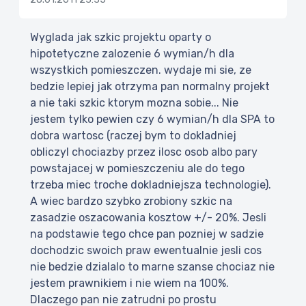
Wyglada jak szkic projektu oparty o
hipotetyczne zalozenie 6 wymian/h dla
wszystkich pomieszczen. wydaje mi sie, ze
bedzie lepiej jak otrzyma pan normalny projekt
a nie taki szkic ktorym mozna sobie... Nie
jestem tylko pewien czy 6 wymian/h dla SPA to
dobra wartosc (raczej bym to dokladniej
obliczyl chociazby przez ilosc osob albo pary
powstajacej w pomieszczeniu ale do tego
trzeba miec troche dokladniejsza technologie).
A wiec bardzo szybko zrobiony szkic na
zasadzie oszacowania kosztow +/- 20%. Jesli
na podstawie tego chce pan pozniej w sadzie
dochodzic swoich praw ewentualnie jesli cos
nie bedzie dzialalo to marne szanse chociaz nie
jestem prawnikiem i nie wiem na 100%.
Dlaczego pan nie zatrudni po prostu