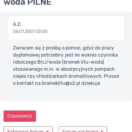
woda PILNE
A.Z.
06.07.2007 00:00
Zwracam się z prośbą o pomoc, gdyż do pracy
dyplomowej potrzebny jest mi wykres czynnika
roboczego BrLi/woda (bromek litu-woda)
stosowanego m.in. w absorpcyjnych pompach
ciepła czy chłodziarkach bromolitowych. Prosze
o kontakt na bromeklitu@o2.pl dziekuje
Odpowiedz
Kategorie forum
Forum wg branż