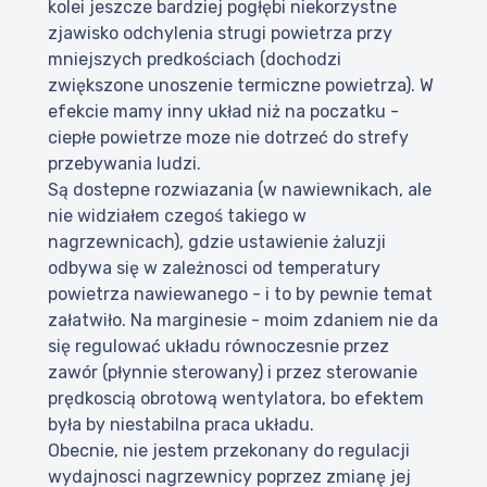
kolei jeszcze bardziej pogłębi niekorzystne
zjawisko odchylenia strugi powietrza przy
mniejszych predkościach (dochodzi
zwiększone unoszenie termiczne powietrza). W
efekcie mamy inny układ niż na poczatku -
ciepłe powietrze moze nie dotrzeć do strefy
przebywania ludzi.
Są dostepne rozwiazania (w nawiewnikach, ale
nie widziałem czegoś takiego w
nagrzewnicach), gdzie ustawienie żaluzji
odbywa się w zależnosci od temperatury
powietrza nawiewanego - i to by pewnie temat
załatwiło. Na marginesie - moim zdaniem nie da
się regulować układu równoczesnie przez
zawór (płynnie sterowany) i przez sterowanie
prędkoscią obrotową wentylatora, bo efektem
była by niestabilna praca układu.
Obecnie, nie jestem przekonany do regulacji
wydajnosci nagrzewnicy poprzez zmianę jej