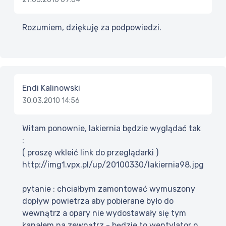
Rozumiem, dziękuję za podpowiedzi.
Endi Kalinowski
30.03.2010 14:56
Witam ponownie, lakiernia będzie wyglądać tak
:
( proszę wkleić link do przeglądarki )
http://img1.vpx.pl/up/20100330/lakiernia98.jpg
pytanie : chciałbym zamontować wymuszony
dopływ powietrza aby pobierane było do
wewnątrz a opary nie wydostawały się tym
kanałem na zewnątrz - będzie to wentylator o