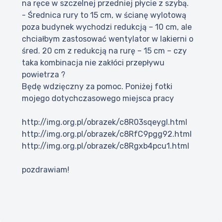
na ręce w szczelnej przedniej płycie z szybą.
- Średnica rury to 15 cm, w ścianę wylotową
poza budynek wychodzi redukcją – 10 cm, ale
chciałbym zastosować wentylator w lakierni o
śred. 20 cm z redukcją na rurę – 15 cm – czy
taka kombinacja nie zakłóci przepływu
powietrza ?
Będę wdzięczny za pomoc. Poniżej fotki
mojego dotychczasowego miejsca pracy
http://img.org.pl/obrazek/c8R03sqeygI.html
http://img.org.pl/obrazek/c8RfC9pgg92.html
http://img.org.pl/obrazek/c8Rgxb4pcu1.html
pozdrawiam!