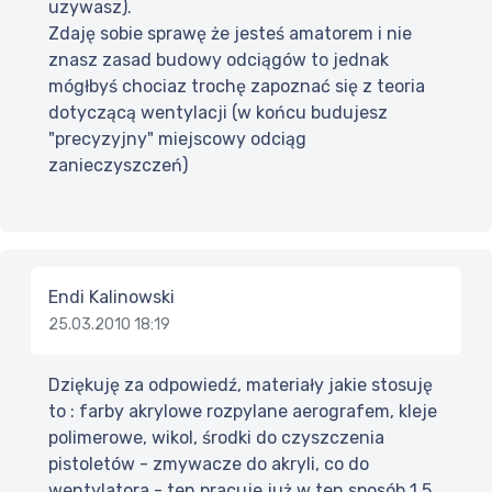
uzywasz).
Zdaję sobie sprawę że jesteś amatorem i nie
znasz zasad budowy odciągów to jednak
mógłbyś chociaz trochę zapoznać się z teoria
dotyczącą wentylacji (w końcu budujesz
"precyzyjny" miejscowy odciąg
zanieczyszczeń)
Endi Kalinowski
25.03.2010 18:19
Dziękuję za odpowiedź, materiały jakie stosuję
to : farby akrylowe rozpylane aerografem, kleje
polimerowe, wikol, środki do czyszczenia
pistoletów - zmywacze do akryli, co do
wentylatora - ten pracuje już w ten sposób 1,5