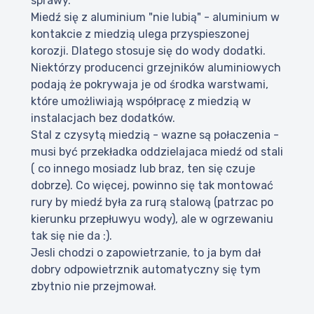
sprawy.
Miedź się z aluminium "nie lubią" - aluminium w
kontakcie z miedzią ulega przyspieszonej
korozji. Dlatego stosuje się do wody dodatki.
Niektórzy producenci grzejników aluminiowych
podają że pokrywaja je od środka warstwami,
które umożliwiają współpracę z miedzią w
instalacjach bez dodatków.
Stal z czysytą miedzią - wazne są połaczenia -
musi być przekładka oddzielajaca miedź od stali
( co innego mosiadz lub braz, ten się czuje
dobrze). Co więcej, powinno się tak montować
rury by miedź była za rurą stalową (patrzac po
kierunku przepłuwyu wody), ale w ogrzewaniu
tak się nie da :).
Jesli chodzi o zapowietrzanie, to ja bym dał
dobry odpowietrznik automatyczny się tym
zbytnio nie przejmował.