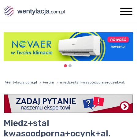
Wentylacja.com.pl
Forum
miedz+stal kwasoodporna+ocynk+al.
miedz+stal
kwasoodporna+ocynk+al.