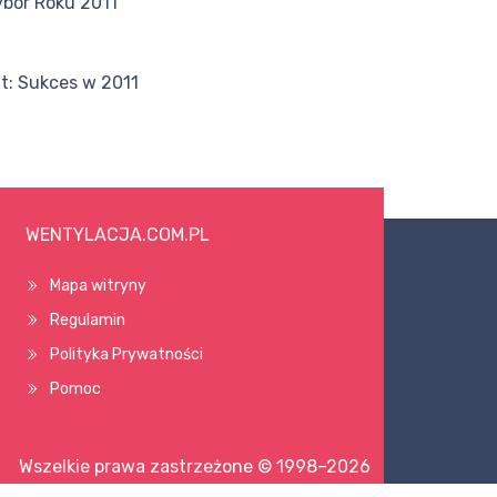
ybór Roku 2011
ft: Sukces w 2011
WENTYLACJA.COM.PL
Mapa witryny
Regulamin
Polityka Prywatności
Pomoc
Wszelkie prawa zastrzeżone © 1998–2026