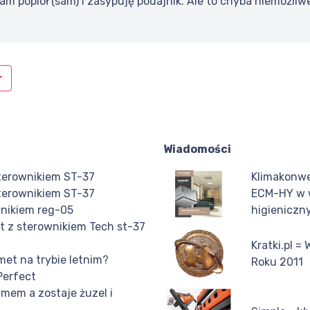
m popiół (sam) i zasypuję podajnik. Ale to chyba niemożli
Wiadomości
sterownikiem ST-37
Klimakonwe
sterownikiem ST-37
ECM-HY w 
wnikiem reg-05
higieniczn
t z sterownikiem Tech st-37
Kratki.pl =
met na trybie letnim?
Roku 2011
Perfect
ymem a zostaje żuzel i