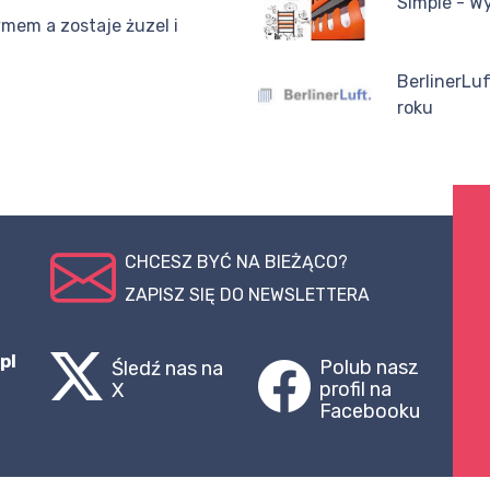
Simple - W
ymem a zostaje żuzel i
BerlinerLu
roku
CHCESZ BYĆ NA BIEŻĄCO?
ZAPISZ SIĘ DO NEWSLETTERA
pl
Polub nasz
Śledź nas na
profil na
X
Facebooku