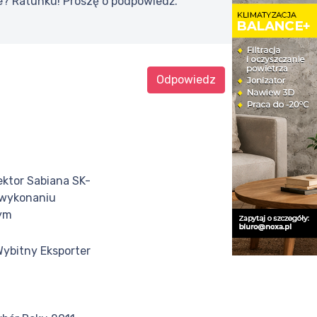
we? Ratunku! Proszę o podpowiedź.
Odpowiedz
ktor Sabiana SK-
wykonaniu
ym
 Wybitny Eksporter