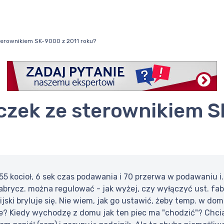
terownikiem SK-9000 z 2011 roku?
55 kocioł, 6 sek czas podawania i 70 przerwa w podawaniu i
brycz. można regulować - jak wyżej, czy wyłączyć ust. fab
jski bryluje się. Nie wiem, jak go ustawić, żeby temp. w 
e? Kiedy wychodzę z domu jak ten piec ma "chodzić"? Chcia