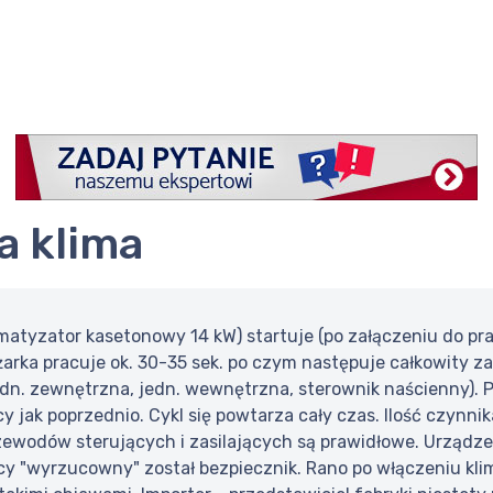
a klima
matyzator kasetonowy 14 kW) startuje (po załączeniu do prac
żarka pracuje ok. 30-35 sek. po czym następuje całkowity za
n. zewnętrzna, jedn. wewnętrzna, sterownik naścienny). Po
cy jak poprzednio. Cykl się powtarza cały czas. Ilość czynni
zewodów sterujących i zasilających są prawidłowe. Urządze
cy "wyrzucowny" został bezpiecznik. Rano po włączeniu klim