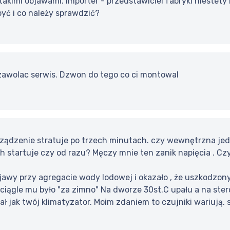
takimi objawami. Importer - przedstawiciel fabryki niestety 
być i co należy sprawdzić?
 zawolac serwis. Dzwon do tego co ci montowal
rządzenie stratuje po trzech minutach. czy wewnętrzna jed
 startuje czy od razu? Męczy mnie ten zanik napięcia . Czy
jawy przy agregacie wody lodowej i okazało , że uszkodzony
 ciągle mu było "za zimno" Na dworze 30st.C upału a na ster
ł jak twój klimatyzator. Moim zdaniem to czujniki wariują. 