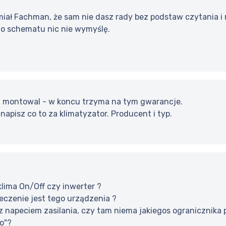
 miał Fachman, że sam nie dasz rady bez podstaw czytania 
go schematu nic nie wymyślę.
ci montowal - w koncu trzyma na tym gwarancje.
napisz co to za klimatyzator. Producent i typ.
 klima On/Off czy inwerter ?
ieczenie jest tego urządzenia ?
ę z napeciem zasilania, czy tam niema jakiegos ogranicznika
o"?