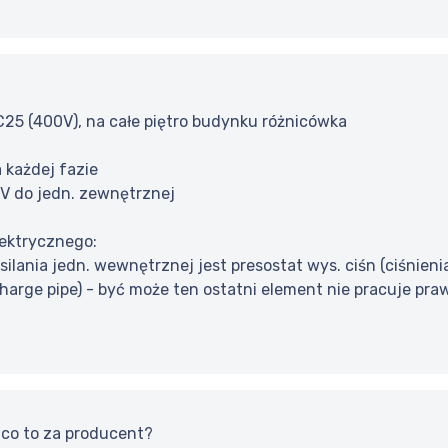
C25 (400V), na całe piętro budynku różnicówka
a każdej fazie
0V do jedn. zewnętrznej
ektrycznego:
ilania jedn. wewnętrznej jest presostat wys. ciśn (ciśnieni
harge pipe) - być może ten ostatni element nie pracuje pra
 co to za producent?