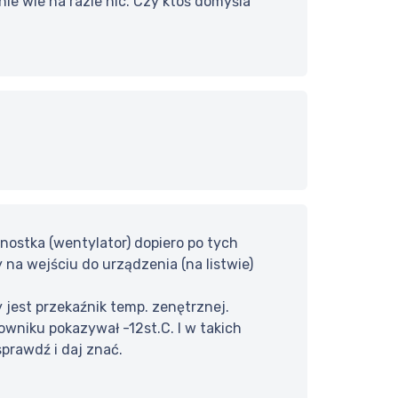
nie wie na razie nic. Czy ktoś domyśla
nostka (wentylator) dopiero po tych
 na wejściu do urządzenia (na listwie)
 jest przekaźnik temp. zenętrznej.
owniku pokazywał -12st.C. I w takich
sprawdź i daj znać.