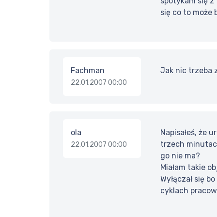
spotykam się z 
się co to może 
Fachman
Jak nic trzeba
22.01.2007 00:00
ola
Napisałeś, że u
trzech minutach
22.01.2007 00:00
go nie ma?
Miałam takie ob
Wyłączał się bo
cyklach pracowa