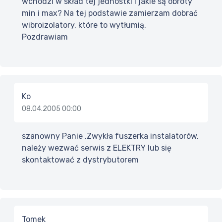
wchodzi w skład tej jednostki i jakie są obroty
min i max? Na tej podstawie zamierzam dobrać
wibroizolatory, które to wytłumią.
Pozdrawiam
Ko
08.04.2005 00:00
szanowny Panie .Zwykła fuszerka instalatorów.
należy wezwać serwis z ELEKTRY lub się
skontaktować z dystrybutorem
Tomek