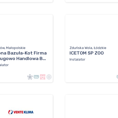
ów, Małopolskie
Zduńska Wola, Łódzkie
ona Bazuła-Kot Firma
ICETOM SP ZOO
ługowo Handlowa B...
Instalator
alator