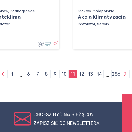
szów, Podkarpackie
Kraków, Małopolskie
nteklima
Akcja Klimatyzacja
alator
Instalator, Serwis
1
6
7
8
9
10
11
12
13
14
286
...
...
CHCESZ BYĆ NA BIEŻĄCO?
ZAPISZ SIĘ DO NEWSLETTERA