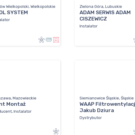
ów Wielkopolski, Wielkopolskie
Zielona Góra, Lubuskie
OL SYSTEM
ADAM SERWIS ADAM
CISZEWICZ
alator
Instalator
szawa, Mazowieckie
Siemianowice Śląskie, Śląskie
nt Montaż
WAAP Filtrowentylac
Jakub Dziura
ucent, Instalator
Dystrybutor