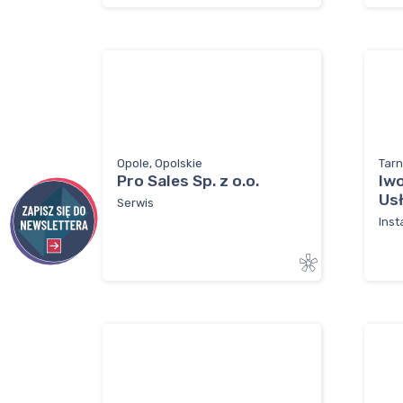
Opole, Opolskie
Tarn
Pro Sales Sp. z o.o.
Iw
Us
Serwis
Inst