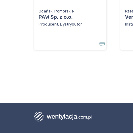
Gdańsk, Pomorskie
Rze
PAW Sp. z o.o.
Ve
Producent, Dystrybutor
Inst