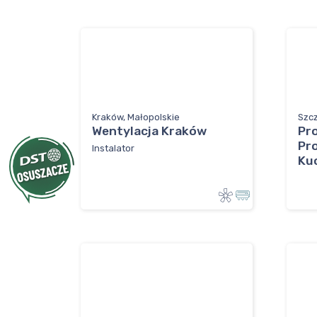
Kraków, Małopolskie
Szc
Wentylacja Kraków
Pr
Pr
Instalator
Ku