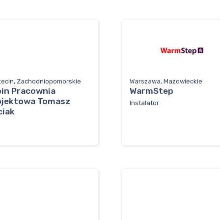
zecin, Zachodniopomorskie
Warszawa, Mazowieckie
oin Pracownia
WarmStep
ojektowa Tomasz
Instalator
ciak