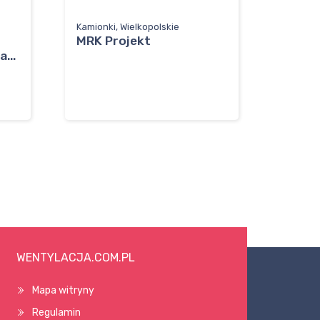
Kamionki, Wielkopolskie
MRK Projekt
...
WENTYLACJA.COM.PL
Mapa witryny
Regulamin