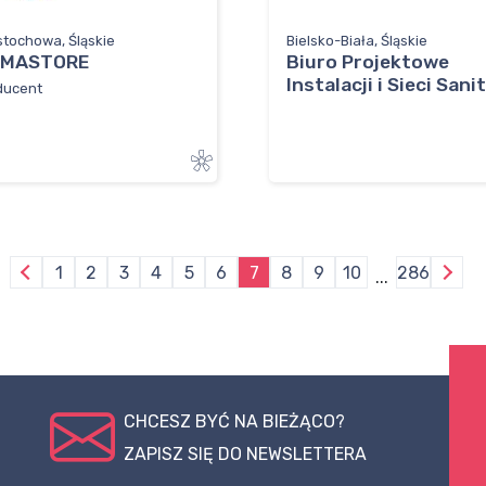
tochowa, Śląskie
Bielsko-Biała, Śląskie
IMASTORE
Biuro Projektowe
Instalacji i Sieci Sanita
ducent
1
2
3
4
5
6
7
8
9
10
286
...
CHCESZ BYĆ NA BIEŻĄCO?
ZAPISZ SIĘ DO NEWSLETTERA