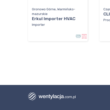
Gronowo Górne, Warmińsko-
Częs
CL
mazurskie
Erkul Importer HVAC
Pro
Importer