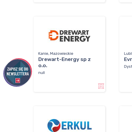
Kanie, Mazowieckie
Lubl
Drewart-Energy sp z
Ev
o.o.
Dyst
null