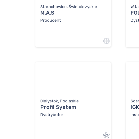
Starachowice, Świętokrzyskie
Wita
M.A.S
FO
Producent
Dyst
Białystok, Podlaskie
Sosn
Profil System
IGK
Dystrybutor
Inst