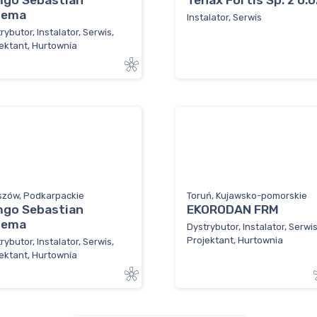
mgo Sebastian
Tenax Fortis Sp. z o.o
lema
Instalator, Serwis
rybutor, Instalator, Serwis,
ektant, Hurtownia
szów, Podkarpackie
Toruń, Kujawsko-pomorskie
mgo Sebastian
EKORODAN FRM
lema
Dystrybutor, Instalator, Serwis
Projektant, Hurtownia
rybutor, Instalator, Serwis,
ektant, Hurtownia