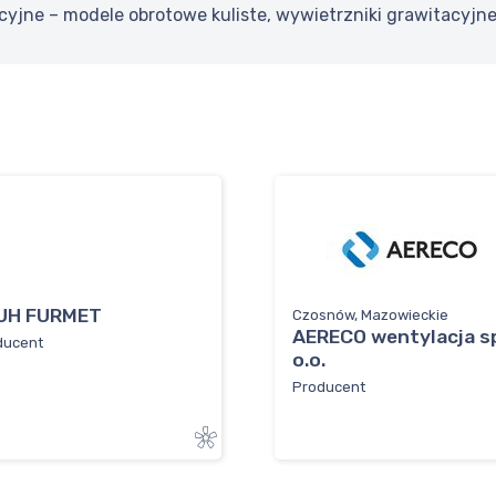
cyjne – modele obrotowe kuliste, wywietrzniki grawitacyjn
UH FURMET
Czosnów, Mazowieckie
AERECO wentylacja sp
ducent
o.o.
Producent