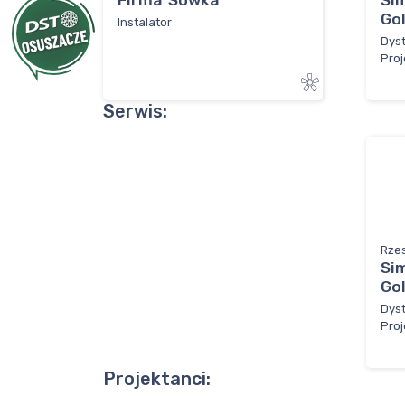
Firma"Sówka"
Si
Go
Instalator
Dyst
Proj
Serwis:
Rze
Si
Go
Dyst
Proj
Projektanci: