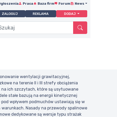
Ogłoszenia
Praca
Baza firm
Forum
News
ZALOGUJ
REKLAMA
DODAJ
nowanie wentylacji grawitacyjnej,
e na terenie II i III strefy obciążenia
ż na ich szczytach, które są usytuowane
ele stałe bazują na energii kinetycznej
me pod wpływem podmuchów ustawiają się w
ch warunkach. Nasady na przewody spalinowe
ymowe dedykowane są wersje typu strażak