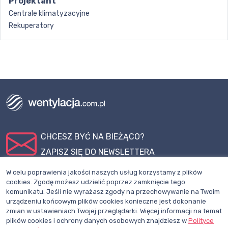
Projektant
Centrale klimatyzacyjne
Rekuperatory
CHCESZ BYĆ NA BIEŻĄCO?
ZAPISZ SIĘ DO NEWSLETTERA
W celu poprawienia jakości naszych usług korzystamy z plików
Dział redakcji i reklamy Wentylacja.com.pl
cookies. Zgodę możesz udzielić poprzez zamknięcie tego
komunikatu. Jeśli nie wyrażasz zgody na przechowywanie na Twoim
Telefon: +48 781 000 084
urządzeniu końcowym plików cookies konieczne jest dokonanie
zmian w ustawieniach Twojej przeglądarki. Więcej informacji na temat
Napisz do nas
plików cookies i ochrony danych osobowych znajdziesz w
Polityce