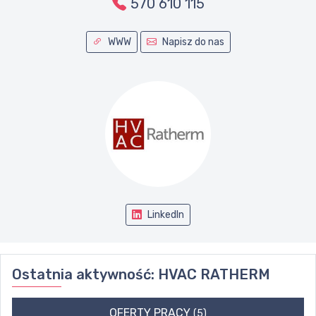
570 610 115
WWW
Napisz do nas
LinkedIn
Ostatnia aktywność:
HVAC RATHERM
OFERTY PRACY
(5)