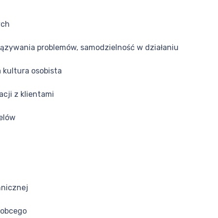
ych
iązywania problemów, samodzielność w działaniu
 kultura osobista
cji z klientami
celów
hnicznej
o obcego