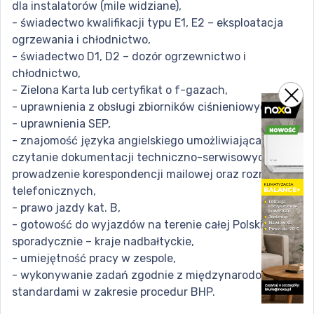
dla instalatorów (mile widziane),
- świadectwo kwalifikacji typu E1, E2 – eksploatacja
ogrzewania i chłodnictwo,
- świadectwo D1, D2 – dozór ogrzewnictwo i
chłodnictwo,
- Zielona Karta lub certyfikat o f-gazach,
- uprawnienia z obsługi zbiorników ciśnieniowych,
- uprawnienia SEP,
- znajomość języka angielskiego umożliwiająca
czytanie dokumentacji techniczno-serwisowych,
prowadzenie korespondencji mailowej oraz rozmów
telefonicznych,
- prawo jazdy kat. B,
- gotowość do wyjazdów na terenie całej Polski,
sporadycznie – kraje nadbałtyckie,
- umiejętność pracy w zespole,
- wykonywanie zadań zgodnie z międzynarodowymi
standardami w zakresie procedur BHP.