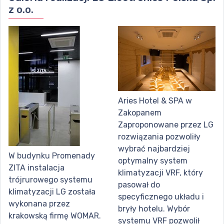
z o.o.
Aries Hotel & SPA w
Zakopanem
Zaproponowane przez LG
rozwiązania pozwoliły
wybrać najbardziej
W budynku Promenady
optymalny system
ZITA instalacja
klimatyzacji VRF, który
trójrurowego systemu
pasował do
klimatyzacji LG została
specyficznego układu i
wykonana przez
bryły hotelu. Wybór
krakowską firmę WOMAR.
systemu VRF pozwolił