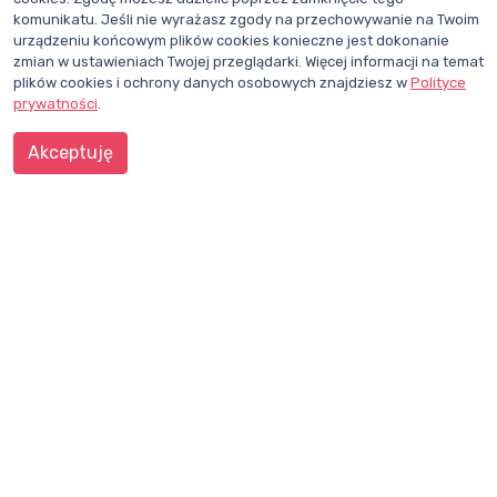
komunikatu. Jeśli nie wyrażasz zgody na przechowywanie na Twoim
Dział redakcji i reklamy Wentylacja.com.pl
urządzeniu końcowym plików cookies konieczne jest dokonanie
Telefon: +48 781 000 084
zmian w ustawieniach Twojej przeglądarki. Więcej informacji na temat
plików cookies i ochrony danych osobowych znajdziesz w
Polityce
Napisz do nas
prywatności
.
Śledź nas na X
Akceptuję
Polub nasz profil na Facebooku
WENTYLACJA.COM.PL
Mapa witryny
Regulamin
Polityka Prywatności
Pomoc