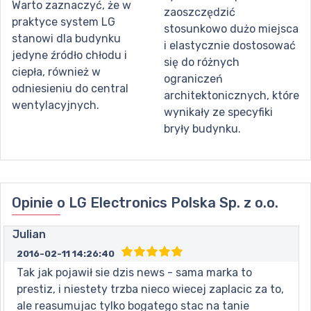
Warto zaznaczyć, że w
zaoszczędzić
praktyce system LG
stosunkowo dużo miejsca
stanowi dla budynku
i elastycznie dostosować
jedyne źródło chłodu i
się do różnych
ciepła, również w
ograniczeń
odniesieniu do central
architektonicznych, które
wentylacyjnych.
wynikały ze specyfiki
bryły budynku.
Opinie o
LG Electronics Polska Sp. z o.o.
Julian
2016-02-11 14:26:40
Tak jak pojawił sie dzis news - sama marka to
prestiz, i niestety trzba nieco wiecej zaplacic za to,
ale reasumujac tylko bogatego stac na tanie