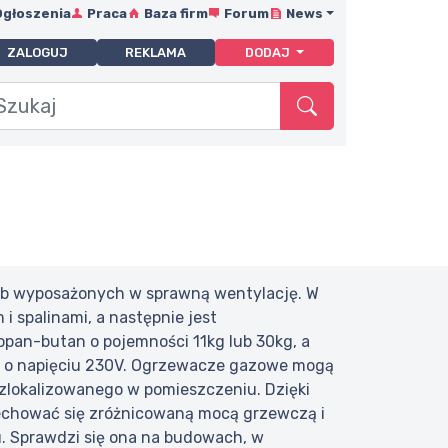
Ogłoszenia
Praca
Baza firm
Forum
News
ZALOGUJ
REKLAMA
DODAJ
ub wyposażonych w sprawną wentylację. W
i spalinami, a następnie jest
pan-butan o pojemności 11kg lub 30kg, a
du o napięciu 230V. Ogrzewacze gazowe mogą
 zlokalizowanego w pomieszczeniu. Dzięki
cechować się zróżnicowaną mocą grzewczą i
u. Sprawdzi się ona na budowach, w