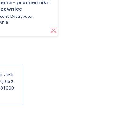
ema - promienniki i
rzewnice
cent, Dystrybutor,
wnia
. Jeśli
j się z
781 000