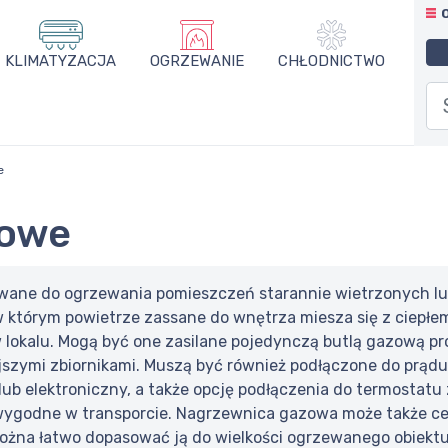
KLIMATYZACJA
OGRZEWANIE
CHŁODNICTWO
e
zowe
ane do ogrzewania pomieszczeń starannie wietrzonych l
którym powietrze zassane do wnętrza miesza się z ciepłem 
okalu. Mogą być one zasilane pojedynczą butlą gazową pro
jszymi zbiornikami. Muszą być również podłączone do prą
ub elektroniczny, a także opcję podłączenia do termostatu
e wygodne w transporcie. Nagrzewnica gazowa może także 
można łatwo dopasować ją do wielkości ogrzewanego obiekt