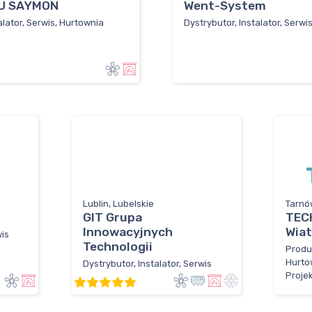
U SAYMON
Went-System
alator, Serwis, Hurtownia
Dystrybutor, Instalator, Serwi
Lublin, Lubelskie
Tarnó
GIT Grupa
TECH
Innowacyjnych
Wiat
wis
Technologii
Produ
Hurtow
Dystrybutor, Instalator, Serwis
Proje