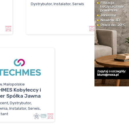
Dystrybutor, Instalator, Serwis
s
w, Małopolskie
MES Kobyłeccy i
er Spółka Jawna
cent, Dystrybutor,
nia, Instalator, Serwis,
ktant